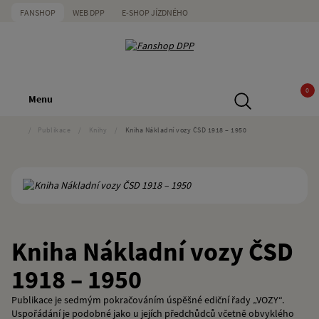
FANSHOP
WEB DPP
E-SHOP JÍZDNÉHO
0
Menu
/
Publikace
/
Knihy
/
Kniha Nákladní vozy ČSD 1918 – 1950
Kniha Nákladní vozy ČSD
1918 – 1950
Publikace je sedmým pokračováním úspěšné ediční řady „VOZY“.
Uspořádání je podobné jako u jejích předchůdců včetně obvyklého