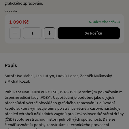
grafického zpracování.
Více info
1 090 Kč
skladem více než 5 ks
Do košíku
Popis
Autoři: Ivo Mahel, Jan Lutrýn, Ludvík Losos, Zdeněk Malkovský
a Michal Kozuk
Publikace NÁKLADNÍ VOZY ČSD, 1918–1950 je sedmým pokračováním
úspěšné ediční řady „VOZY“. Uspořádání je podobné jako u jejích
předchůdců včetně obvyklého grafického zpracování. Po úvodní
kapitole, která vymezuje téma po stránce věcné a časové, následuje
přehled výrobců nákladních vagónů pro Československé státní dráhy
(ČSD) spolu se stručnou historií jednotlivých společností. Dále se
čtenář seznámí s popisy konstrukce a technického provedení