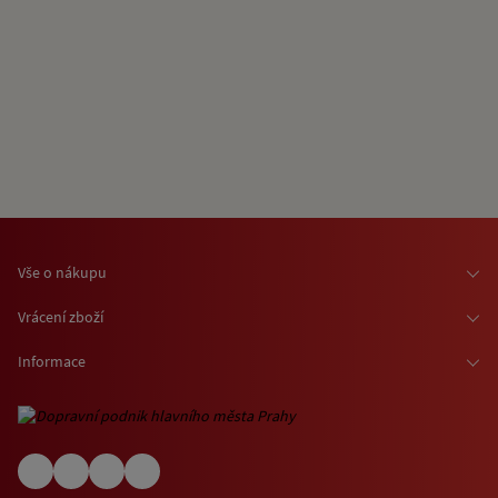
Vše o nákupu
Osobní odběr zboží
Vrácení zboží
Doprava zboží
Odstoupení od smlouvy
Informace
Možnosti platby
Reklamace
Kontaktní informace
O nákupu jízdenek a vstupenek
Ochrana osobních údajů
Obchodní podmínky
Informace o využívání cookies
(EN) Shipping abroad