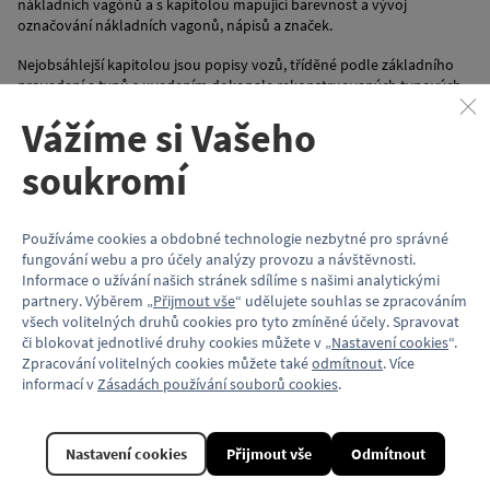
nákladních vagónů a s kapitolou mapující barevnost a vývoj
označování nákladních vagonů, nápisů a značek.
Nejobsáhlejší kapitolou jsou popisy vozů, tříděné podle základního
provedení a typů s uvedením dokonale rekonstruovaných typových
výkresů pro železniční nadšence a modeláře a fotografií, z nichž
Vážíme si Vašeho
většina nebyla dosud uveřejněna. Na vozy z majetku ČSD navazují
popisy a snímky některých vozů, které sice byly opatřeny vlastnickou
soukromí
značkou ČSD, ale byly majetkem jednotlivých firem a do provozu
na veřejné železniční síti se dostávaly na základě zařaditelských
smluv s ČSD.
Používáme cookies a obdobné technologie nezbytné pro správné
Samozřejmostí představované publikace je resumé v německém
fungování webu a pro účely analýzy provozu a návštěvnosti.
a anglickém jazyce.
Informace o užívání našich stránek sdílíme s našimi analytickými
partnery. Výběrem „
Přijmout vše
“ udělujete souhlas se zpracováním
Vazba:
vázaná
všech volitelných druhů cookies pro tyto zmíněné účely. Spravovat
Barevnost a kvalita papíru:
plnobarevný tisk, křídový papír
či blokovat jednotlivé druhy cookies můžete v „
Nastavení cookies
“.
Vydalo:
nakladatelství NADATUR, 2024
Zpracování volitelných cookies můžete také
odmítnout
. Více
ISBN
: 978-80-7270-151-3
informací v
Zásadách používání souborů cookies
.
Vlastnosti
Nastavení cookies
Přijmout vše
Odmítnout
Kód produktu
KP317