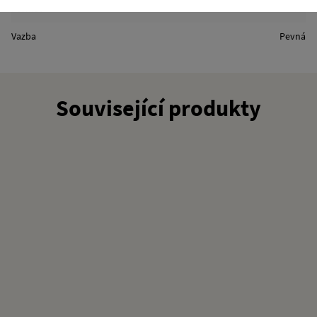
Formát
A4
Vazba
Pevná
Související produkty