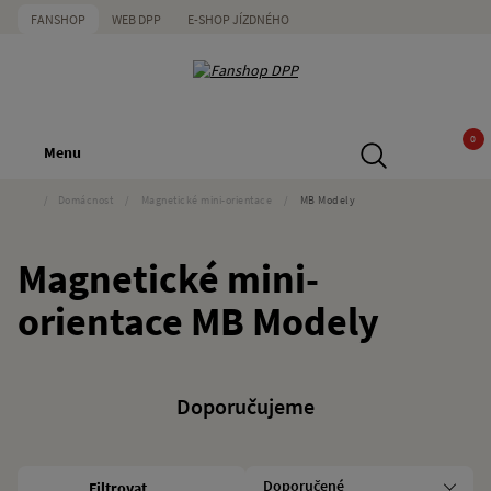
FANSHOP
WEB DPP
E-SHOP JÍZDNÉHO
0
Menu
/
Domácnost
/
Magnetické mini-orientace
/
MB Modely
Magnetické mini-
orientace MB Modely
Doporučujeme
Filtrovat