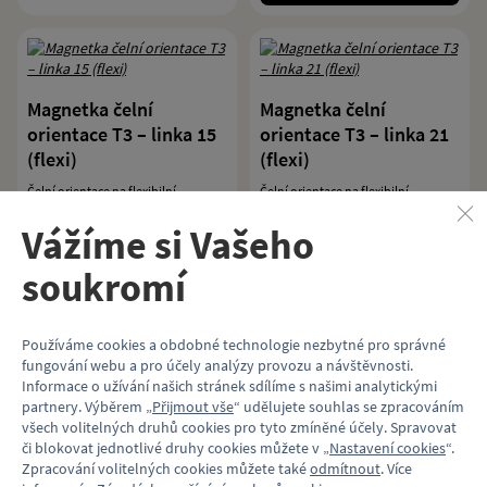
Magnetka čelní
Magnetka čelní
orientace T3 – linka 15
orientace T3 – linka 21
(flexi)
(flexi)
Čelní orientace na flexibilní
Čelní orientace na flexibilní
magnetické fólii.
magnetické fólii.
Vážíme si Vašeho
45 Kč
45 Kč
soukromí
Koupit
Koupit
Používáme cookies a obdobné technologie nezbytné pro správné
fungování webu a pro účely analýzy provozu a návštěvnosti.
Informace o užívání našich stránek sdílíme s našimi analytickými
partnery. Výběrem „
Přijmout vše
“ udělujete souhlas se zpracováním
Magnetka čelní
Magnetka čelní
všech volitelných druhů cookies pro tyto zmíněné účely. Spravovat
orientace T3 – linka 22
orientace T3 – linka 23
či blokovat jednotlivé druhy cookies můžete v „
Nastavení cookies
“.
(flexi)
(flexi)
Zpracování volitelných cookies můžete také
odmítnout
. Více