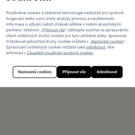
Linka
19
Používáme cookies a obdobné technologie nezbytné pro správné
fungování webu a pro účely analýzy provozu a návštěvnosti.
Materiál
Magnetická fólie
Informace o užívání našich stránek sdílíme s našimi analytickými
partnery. Výběrem „
Přijmout vše
“ udělujete souhlas se zpracováním
Model vozu
ČKD Tatra T3
všech volitelných druhů cookies pro tyto zmíněné účely. Spravovat
či blokovat jednotlivé druhy cookies můžete v „
Nastavení cookies
“.
Motiv (typ vozu)
Tramvaj
Zpracování volitelných cookies můžete také
odmítnout
. Více
informací v
Zásadách používání souborů cookies
.
Související produkty
Nastavení cookies
Přijmout vše
Odmítnout