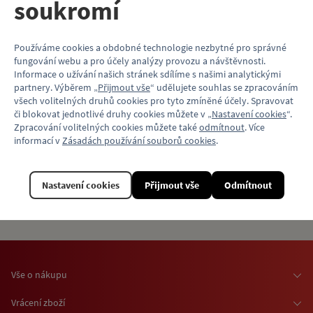
soukromí
Novinka
Metro jako atlas
Používáme cookies a obdobné technologie nezbytné pro správné
architektury 21. století
fungování webu a pro účely analýzy provozu a návštěvnosti.
Informace o užívání našich stránek sdílíme s našimi analytickými
partnery. Výběrem „
Přijmout vše
“ udělujete souhlas se zpracováním
všech volitelných druhů cookies pro tyto zmíněné účely. Spravovat
Komentovaná vycházka s
podtitulem „Experiment v podzemí i
či blokovat jednotlivé druhy cookies můžete v „
Nastavení cookies
“.
na povrchu“.
Zpracování volitelných cookies můžete také
odmítnout
. Více
informací v
Zásadách používání souborů cookies
.
od
200 Kč
více variant
Nastavení cookies
Přijmout vše
Odmítnout
Vyprodáno
Vše o nákupu
Osobní odběr zboží
Vrácení zboží