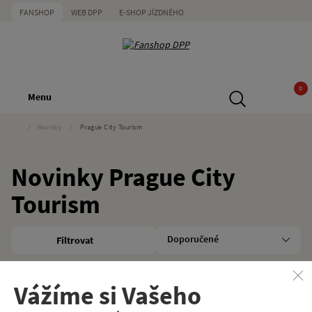
FANSHOP
WEB DPP
E-SHOP JÍZDNÉHO
0
Menu
/
Novinky
/
Prague City Tourism
Novinky Prague City
Tourism
Filtrovat
Značka
Zrušit vše
Prague City Tourism
Vážíme si Vašeho