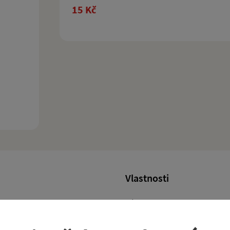
15 Kč
Vlastnosti
d roku 2016 Polskou firmou
Kód produktu
taktovkou Dopravního podniku hl.
krát však v novém nátěru Pražské
Formát