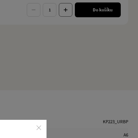
Do košíku
KP223_URBP
A6