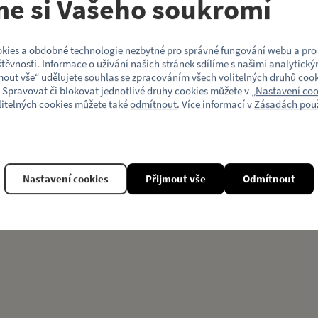
me si Vašeho soukromí
Model vozu
ho prostředku a z druhé strany
kies a obdobné technologie nezbytné pro správné fungování webu a pro 
Motiv (typ vozu)
těvnosti. Informace o užívání našich stránek sdílíme s našimi analytický
mout vše
“ udělujete souhlas se zpracováním všech volitelných druhů cook
 Spravovat či blokovat jednotlivé druhy cookies můžete v „
Nastavení coo
litelných cookies můžete také
odmítnout
. Více informací v
Zásadách použ
Související produkty
Nastavení cookies
Přijmout vše
Odmítnout