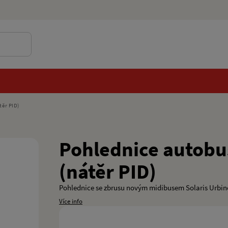
těr PID)
Pohlednice autobus
(nátěr PID)
Pohlednice se zbrusu novým midibusem Solaris Urbin
Více info