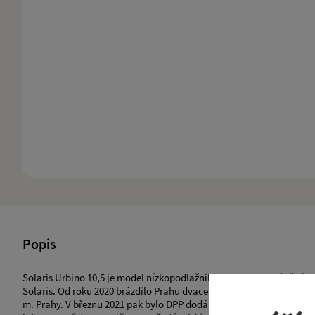
Popis
Solaris Urbino 10,5 je model nízkopodlažního autobusu vyráběný o
Solaris. Od roku 2020 brázdilo Prahu dvacet těchto autobusů pod 
m. Prahy. V březnu 2021 pak bylo DPP dodáno dalších 20 vozů tento