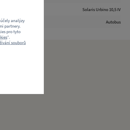
Solaris Urbino 10,5 IV
účely analýzy
Autobus
mi partnery.
ies pro tyto
kies
“.
ívání souborů