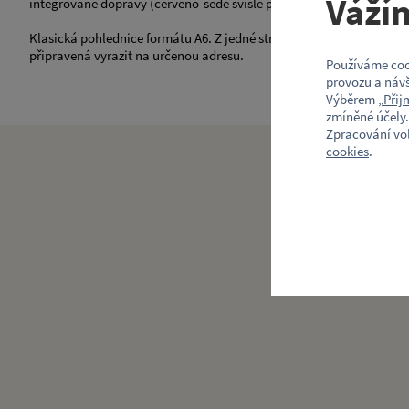
Váží
integrované dopravy (červeno-šedé svislé pruhy).
Klasická pohlednice formátu A6. Z jedné strany s motivem dopravní
připravená vyrazit na určenou adresu.
Používáme coo
provozu a návš
Výběrem „
Přij
zmíněné účely.
Zpracování vo
cookies
.