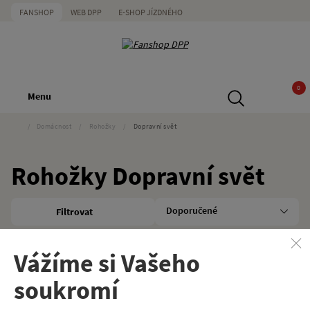
FANSHOP
WEB DPP
E-SHOP JÍZDNÉHO
0
Menu
/
Domácnost
/
Rohožky
/
Dopravní svět
Rohožky Dopravní svět
Filtrovat
Kategorie
Značka
Zrušit vše
Rohožky
Dopravní svět
Vážíme si Vašeho
soukromí
Rohožka metro 81-71