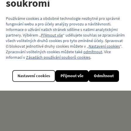
soukromí
Samolepka je složená z PVC a lamina.
Rozměry: 140×123 mm
Používáme cookies a obdobné technologie nezbytné pro správné
Vlastnosti
fungování webu a pro účely analýzy provozu a návštěvnosti.
Informace o užívání našich stránek sdílíme s našimi analytickými
Kód produktu
KP273_961
partnery. Výběrem „
Přijmout vše
“ udělujete souhlas se zpracováním
všech volitelných druhů cookies pro tyto zmíněné účely. Spravovat
Model vozu
Karosa B 961
či blokovat jednotlivé druhy cookies můžete v „
Nastavení cookies
“.
Zpracování volitelných cookies můžete také
odmítnout
. Více
Motiv (typ vozu)
Autobus
informací v
Zásadách používání souborů cookies
.
Nastavení cookies
Přijmout vše
Odmítnout
Související produkty