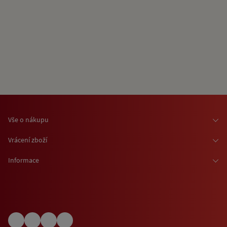
Vše o nákupu
Osobní odběr zboží
Vrácení zboží
Doprava zboží
Odstoupení od smlouvy
Informace
Možnosti platby
Reklamace
Kontaktní informace
O nákupu jízdenek a vstupenek
Ochrana osobních údajů
Obchodní podmínky
Informace o využívání cookies
(EN) Shipping abroad
Návštěvní (provozní) řády