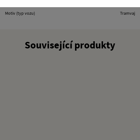
Model vozu
ČKD Tatra T3
Motiv (typ vozu)
Tramvaj
Související produkty