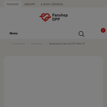
FANSHOP
WEB DPP
E-SHOP JÍZDNÉHO
0
Menu
/
Domácnost
/
Samolepky
/
Samolepka tramvaj ČKD Tatra T3