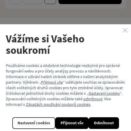
Popis
Vážíme si Vašeho
Tato tramvaj typu T3 zobrazená v celé své kráse na pestrobarevné
soukromí
samolepce je náš oblíbený vlastenec. Byla totiž vyrobena závodem
Tatra Smíchov. Čím je tramvaj typu T3 ale výjimečná? Počtem! Se
svými přibližně 14 000 vyrobenými kusy se jedná o nejpočetněji
vyrobenou tramvaj na světě a díky tomuto množství bylo
Používáme cookies a obdobné technologie nezbytné pro správné
Československo nazýváno tramvajovou velmocí. Tento rekord byl
fungování webu a pro účely analýzy provozu a návštěvnosti.
dokonce i zapsán v Guinnessově knize rekordů! A na to jsme hrdí.
Informace o užívání našich stránek sdílíme s našimi analytickými
V provozu byla T3 od roku 1961 a s roční pauzou v letech 1962-1963
partnery. Výběrem „
Přijmout vše
“ udělujete souhlas se zpracováním
jezdila do roku 1984. Dnes si můžete touto slavnou „té trojkou“
všech volitelných druhů cookies pro tyto zmíněné účely. Spravovat
vyzdobit své okolí. Samolepka o rozměru 78×80 mm je vyrobena
či blokovat jednotlivé druhy cookies můžete v „
Nastavení cookies
“.
z PVC a lamina.
Zpracování volitelných cookies můžete také
odmítnout
. Více
informací v
Zásadách používání souborů cookies
.
Vlastnosti
Kód produktu
KP272_T3
Nastavení cookies
Přijmout vše
Odmítnout