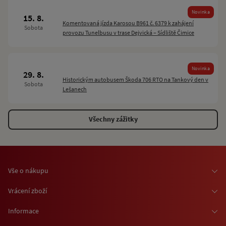
Novinka
15. 8.
Komentovaná jízda Karosou B961 č. 6379 k zahájení
Sobota
provozu Tunelbusu v trase Dejvická – Sídliště Čimice
Novinka
29. 8.
Historickým autobusem Škoda 706 RTO na Tankový den v
Sobota
Lešanech
Všechny zážitky
Vše o nákupu
Osobní odběr zboží
Vrácení zboží
Doprava zboží
Odstoupení od smlouvy
Informace
Možnosti platby
Reklamace