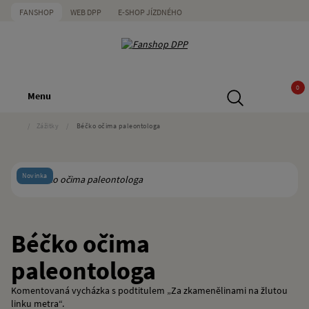
FANSHOP
WEB DPP
E-SHOP JÍZDNÉHO
0
Menu
/
Zážitky
/
Béčko očima paleontologa
Novinka
Béčko očima
paleontologa
Komentovaná vycházka s podtitulem „Za zkamenělinami na žlutou
linku metra“.