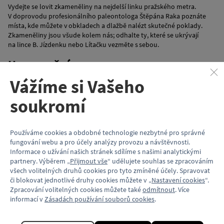
Vydejte se lovit zkameněliny na nejdelší linku pražského metra.
V doprovodu profesionálního paleontologa Štěpána Raka poznáte
místa, kde můžete v obkladech a dlažbě nalézt skutečné poklady.
Zkameněliny jsou všude kolem nás; odhalte ty, které se ukrývají
na lince B. Jízdenku nebo Lítačku vezměte s sebou.
Upozornění
Vážíme si Vašeho
Vycházka zahrnuje přesuny metrem, cena jízdenky MHD není zahrnuta
v ceně vycházky.
soukromí
Jak zakoupit jízdenky/vstupenky
V případě úhrady
platební kartou
je třeba platbu provést
Používáme cookies a obdobné technologie nezbytné pro správné
prostřednictvím platební brány ihned po objednání.
fungování webu a pro účely analýzy provozu a návštěvnosti.
V případě platby
převodem
musí být částka připsána na účet
Informace o užívání našich stránek sdílíme s našimi analytickými
Fanshopu do 5 dnů od objednání,
nejpozději 2 pracovní dny před
partnery. Výběrem „
Přijmout vše
“ udělujete souhlas se zpracováním
termínem konání
.
všech volitelných druhů cookies pro tyto zmíněné účely. Spravovat
Vstupenky/jízdenky zasíláme výhradně elektronicky na zadanou e-
či blokovat jednotlivé druhy cookies můžete v „
Nastavení cookies
“.
mailovou adresu. Objednávky nezaplacených či pozdě zaplacených
Zpracování volitelných cookies můžete také
odmítnout
. Více
vstupenek/jízdenek jsou zrušeny.
informací v
Zásadách používání souborů cookies
.
Vstupenky/jízdenky lze objednat pouze odděleně od objednávky
zboží.