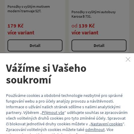
Ponožky s vyšitým motivem
moderní tramvaje 52T.
Ponožky s vyšitými autobusy
Karosa B 731.
179 Kč
od
139 Kč
více variant
více variant
Detail
Detail
Vážíme si Vašeho
Také dětská velikost
Také dětská velikost
Ponožky metro 81-71
soukromí
Ponožky Mazačka (vůz
5572) „Zvláštní jízda“
Používáme cookies a obdobné technologie nezbytné pro správné
Ponožky s vyšitým motivem
fungování webu a pro účely analýzy provozu a návštěvnosti.
historické soupravy metra 81-71.
Ponožky s vyšitým motivem
Informace o užívání našich stránek sdílíme s našimi analytickými
kultovní mazací tramvaje.
partnery. Výběrem „
Přijmout vše
“ udělujete souhlas se zpracováním
240 Kč
240 Kč
všech volitelných druhů cookies pro tyto zmíněné účely. Spravovat
více variant
více variant
či blokovat jednotlivé druhy cookies můžete v „
Nastavení cookies
“.
Zpracování volitelných cookies můžete také
odmítnout
. Více