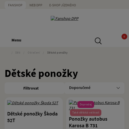
FANSHOP
WEB DPP
E-SHOP JÍZDNÉHO
0
Menu
/
Děti
/
Oblečení
/
Dětské ponožky
Dětské ponožky
Filtrovat
Doprodej
Dětské ponožky Škoda
Také dětská velikost
Ponožky autobus
52T
Karosa B 731