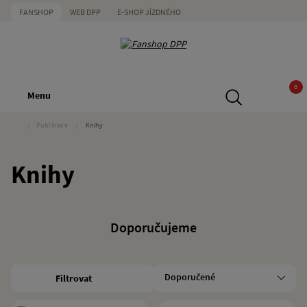
FANSHOP
WEB DPP
E-SHOP JÍZDNÉHO
0
Menu
/
Publikace
/
Knihy
Knihy
Doporučujeme
Filtrovat