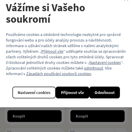
pražské MHD.
pražských trolejbusů.
Vážíme si Vašeho
949 Kč
399 Kč
soukromí
Koupit
Koupit
Používáme cookies a obdobné technologie nezbytné pro správné
fungování webu a pro účely analýzy provozu a návštěvnosti.
Informace o užívání našich stránek sdílíme s našimi analytickými
partnery. Výběrem „
Přijmout vše
“ udělujete souhlas se zpracováním
Kniha Řekni koleje!
všech volitelných druhů cookies pro tyto zmíněné účely. Spravovat
Kniha Z Kosmonautů
či blokovat jednotlivé druhy cookies můžete v „
Nastavení cookies
“.
na Háje
Zpracování volitelných cookies můžete také
odmítnout
. Více
informací v
Zásadách používání souborů cookies
.
V knížce pro děti, co milují
dobrodružství a rychlou jízdu, to
Kniha zve čtenáře na cestu pod zem
všechno drncá, houká a sviští. Fakta
a do minulosti prostřednictvím více
se vozí s humorem a historie troubí
než stovky dobových i současných
Nastavení cookies
Přijmout vše
Odmítnout
na komiks.
fotografií. Srovnání staré a nové
podoby metra ukazuje, co všechno
379 Kč
389 Kč
se v něm ztratilo – a co pod
povrchem stále ještě dřímá.
Koupit
Koupit