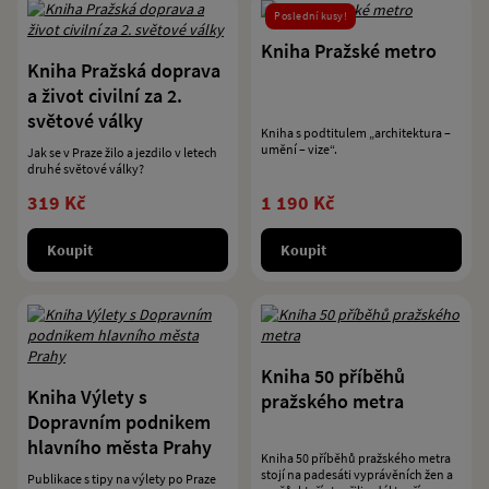
Poslední kusy!
Kniha Pražské metro
Kniha Pražská doprava
a život civilní za 2.
světové války
Kniha s podtitulem „architektura –
umění – vize“.
Jak se v Praze žilo a jezdilo v letech
druhé světové války?
319 Kč
1 190 Kč
Koupit
Koupit
Kniha 50 příběhů
Kniha Výlety s
pražského metra
Dopravním podnikem
hlavního města Prahy
Kniha 50 příběhů pražského metra
stojí na padesáti vyprávěních žen a
Publikace s tipy na výlety po Praze