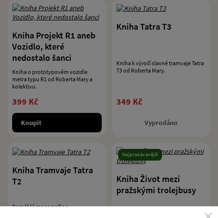
Kniha Tatra T3
Kniha Projekt R1 aneb
Vozidlo, které
nedostalo šanci
Kniha k výročí slavné tramvaje Tatra
T3 od Roberta Mary.
Kniha o prototypovém vozidle
metra typu R1 od Roberta Mary a
kolektivu.
399 Kč
349 Kč
Koupit
Vyprodáno
Nejprodávanější
Kniha Tramvaje Tatra
Kniha Život mezi
T2
pražskými trolejbusy
Rozsáhlá monografie o
legendárních tramvajích Tatra T2 v
Příběh posledního řidiče původních