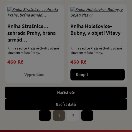
Kniha Strašnice…
Kniha Holešovice–
zahrada Prahy, brána
Bubny, v objetí Vltavy
armád…
Kniha z edice Pražské čtvrti vydané
Kniha z edice Pražské čtvrti vydané
Muzeem města Prahy.
Muzeem města Prahy.
460 Kč
460 Kč
Vyprodáno
Koupit
Načíst vše
Načíst další
1
2