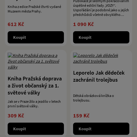
Publikace je sedmým pokračováním
severozápadu
úspěšné ediční řady „VOZY“.
Kniha z edice Pražské čtvrti vydané
Uspořádání je podobné jako u jejích
Muzeem města Prahy.
předchůdců včetně obvyklého
grafického zpracování.
612 Kč
1 090 Kč
Koupit
Koupit
Leporelo Jak dědeček
Kniha Pražská doprava
zachránil trolejbus
a život občanský za 1.
světové války
Dětská obrázková knížka o
trolejbusu.
Jak se v Praze žilo a jezdilo v letech
první světové války.
309 Kč
159 Kč
Koupit
Koupit