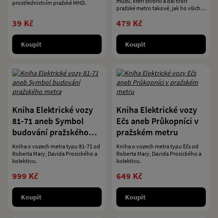
mužů, kteří stvořili a dál tvoří
prostřednictvím pražské MHD.
pražské metro takové, jak ho všichni
známe.
39 Kč
479 Kč
Koupit
Koupit
Kniha Elektrické vozy
Kniha Elektrické vozy
81-71 aneb Symbol
Ečs aneb Průkopníci v
budování pražského
pražském metru
metra
Kniha o vozech metra typu 81-71 od
Kniha o vozech metra typu Ečs od
Roberta Mary, Davida Prosického a
Roberta Mary, Davida Prosického a
kolektivu.
kolektivu.
999 Kč
649 Kč
Koupit
Koupit