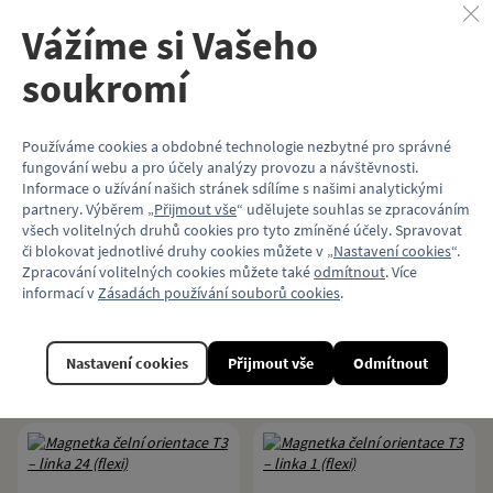
45 Kč
45 Kč
Vážíme si Vašeho
Koupit
Koupit
soukromí
Používáme cookies a obdobné technologie nezbytné pro správné
fungování webu a pro účely analýzy provozu a návštěvnosti.
Informace o užívání našich stránek sdílíme s našimi analytickými
Magnetka čelní
Magnetka čelní
partnery. Výběrem „
Přijmout vše
“ udělujete souhlas se zpracováním
orientace T3 – linka 22
orientace T3 – linka 23
všech volitelných druhů cookies pro tyto zmíněné účely. Spravovat
(flexi)
(flexi)
či blokovat jednotlivé druhy cookies můžete v „
Nastavení cookies
“.
Zpracování volitelných cookies můžete také
odmítnout
. Více
Čelní orientace na flexibilní
Čelní orientace na flexibilní
informací v
Zásadách používání souborů cookies
.
magnetické fólii.
magnetické fólii.
45 Kč
45 Kč
Nastavení cookies
Přijmout vše
Odmítnout
Koupit
Koupit