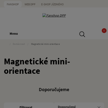
FANSHOP
WEB DPP
E-SHOP JÍZDNÉHO
0
Menu
/
Domácnost
/
Magnetické mini-orientace
Magnetické mini-
orientace
Doporučujeme
Filtrovat