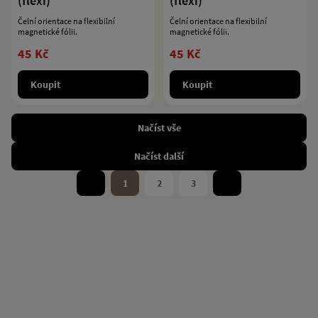
(flexi)
(flexi)
Čelní orientace na flexibilní
Čelní orientace na flexibilní
magnetické fólii.
magnetické fólii.
45 Kč
45 Kč
Koupit
Koupit
Načíst vše
Načíst další
1
2
3