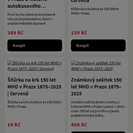
červená
autobusového
Kšiltovka z kolekce ke 150 letům
dispečinku
MHD v Praze.
První kniha, která se komplexně
věnuje dispečerskému řízení v
pražské městské dopravě.
389 Kč
139 Kč
Koupit
Koupit
Šňůrka na krk 150 let
Známkový sešitek 150
MHD v Praze 1875–2025
let MHD v Praze 1875–
| červená
2025
Šňůrka na krk z kolekce ke 150 letům
Unikátní sešit známek s motivy z
MHD v Praze.
historie MHD v Praze vydaný v rámci
oslav 150 let od prvního výjezdu
pražské koňské dráhy.
19 Kč
499 Kč