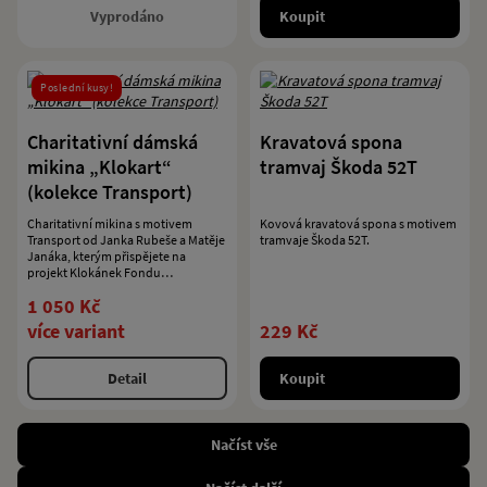
Vyprodáno
Koupit
Poslední kusy!
Charitativní dámská
Kravatová spona
mikina „Klokart“
tramvaj Škoda 52T
(kolekce Transport)
Charitativní mikina s motivem
Kovová kravatová spona s motivem
Transport od Janka Rubeše a Matěje
tramvaje Škoda 52T.
Janáka, kterým přispějete na
projekt Klokánek Fondu
ohrožených dětí.
1 050 Kč
více variant
229 Kč
Detail
Koupit
Načíst vše