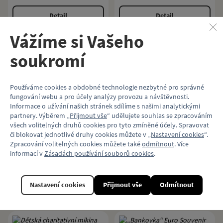
Detail
Detail
Vážíme si Vašeho
Nejprodávanější
soukromí
Schéma linek metra
Dětská charitativní
„Jezevčík“
Používáme cookies a obdobné technologie nezbytné pro správné
mikina Klokart (kolekce
fungování webu a pro účely analýzy provozu a návštěvnosti.
Historie metra) |
Informace o užívání našich stránek sdílíme s našimi analytickými
Schéma metra tak, jak ho znáte z
partnery. Výběrem „
Přijmout vše
“ udělujete souhlas se zpracováním
smaragdová modrá
vozů podzemní dráhy.
Dětská charitativní mikina s
všech volitelných druhů cookies pro tyto zmíněné účely. Spravovat
motivem historie metra, kterou
či blokovat jednotlivé druhy cookies můžete v „
Nastavení cookies
“.
přispějete na projekt Klokánek
Fondu ohrožených dětí.
Zpracování volitelných cookies můžete také
odmítnout
. Více
informací v
Zásadách používání souborů cookies
.
729 Kč
179 Kč
více variant
Nastavení cookies
Přijmout vše
Odmítnout
Koupit
Detail