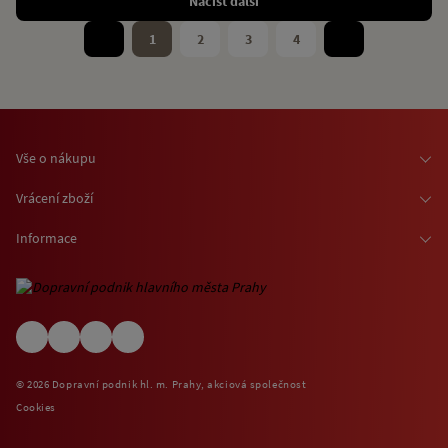
Načíst další
1
2
3
4
Vše o nákupu
Osobní odběr zboží
Vrácení zboží
Doprava zboží
Odstoupení od smlouvy
Informace
Možnosti platby
Reklamace
Kontaktní informace
O nákupu jízdenek a vstupenek
Ochrana osobních údajů
Obchodní podmínky
Informace o využívání cookies
(EN) Shipping abroad
Návštěvní (provozní) řády
© 2026 Dopravní podnik hl. m. Prahy, akciová společnost
Zpětný odběr elektrospotřebičů
Cookies