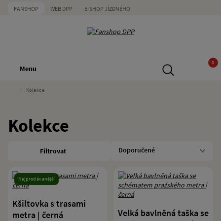
FANSHOP
WEB DPP
E-SHOP JÍZDNÉHO
0
Menu
/
Kolekce
Kolekce
Filtrovat
Nejprodávanější
Kšiltovka s trasami
Velká bavlněná taška se
metra | černá