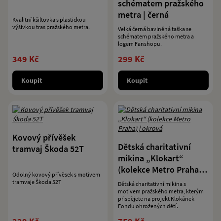
schématem pražského
metra | černá
Kvalitní kšiltovka s plastickou
výšivkou tras pražského metra.
Velká černá bavlněná taška se
schématem pražského metra a
logem Fanshopu.
349 Kč
299 Kč
Koupit
Koupit
Kovový přívěšek
Dětská charitativní
tramvaj Škoda 52T
mikina „Klokart“
(kolekce Metro Praha) |
Odolný kovový přívěsek s motivem
okrová
tramvaje Škoda 52T
Dětská charitativní mikina s
motivem pražského metra, kterým
přispějete na projekt Klokánek
Fondu ohrožených dětí.