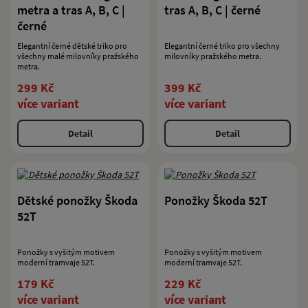
metra a tras A, B, C |
tras A, B, C | černé
černé
Elegantní černé dětské triko pro
Elegantní černé triko pro všechny
všechny malé milovníky pražského
milovníky pražského metra.
metra.
299 Kč
399 Kč
více variant
více variant
Detail
Detail
Dětské ponožky Škoda
Ponožky Škoda 52T
52T
Ponožky s vyšitým motivem
Ponožky s vyšitým motivem
moderní tramvaje 52T.
moderní tramvaje 52T.
179 Kč
229 Kč
více variant
více variant