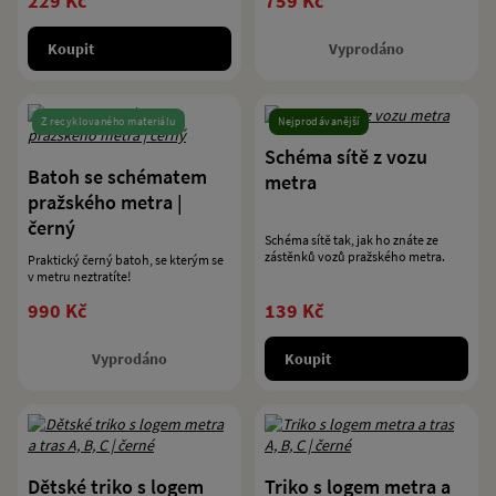
229 Kč
759 Kč
Koupit
Vyprodáno
Z recyklovaného materiálu
Nejprodávanější
Schéma sítě z vozu
Batoh se schématem
metra
pražského metra |
černý
Schéma sítě tak, jak ho znáte ze
zástěnků vozů pražského metra.
Praktický černý batoh, se kterým se
v metru neztratíte!
990 Kč
139 Kč
Vyprodáno
Koupit
Dětské triko s logem
Triko s logem metra a