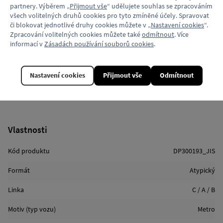
partnery. Výběrem „
Přijmout vše
“ udělujete souhlas se zpracováním
všech volitelných druhů cookies pro tyto zmíněné účely. Spravovat
Balení
či blokovat jednotlivé druhy cookies můžete v „
Nastavení cookies
“.
— Srolované v průhledném plastovém obalu
Zpracování volitelných cookies můžete také
odmítnout
. Více
informací v
Zásadách používání souborů cookies
.
Výrobce
— GATYER s.r.o., Sodomkova 1558/12, Hostivař, 102 00 Praha 15, IČO
06194443
Nastavení cookies
Přijmout vše
Odmítnout
— Autoři schématu: tým grafického studia Side2, ateliéru A69
architekti a typografického studia Superior Type
Vlastnosti
Kód produktu
DP300193_JIS
Formát
Atypický
Linka
C / A / B
Motiv (typ vozu)
Metro