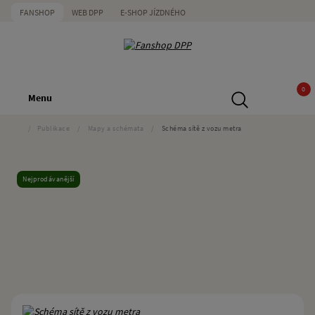
FANSHOP
WEB DPP
E-SHOP JÍZDNÉHO
0
Menu
/
Publikace
/
Mapy a schémata
/
Schéma sítě z vozu metra
Nejprodávanější