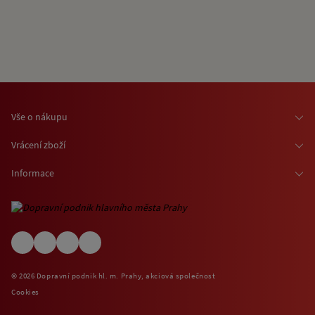
Vše o nákupu
Osobní odběr zboží
Vrácení zboží
Doprava zboží
Odstoupení od smlouvy
Informace
Možnosti platby
Reklamace
Kontaktní informace
O nákupu jízdenek a vstupenek
Ochrana osobních údajů
Obchodní podmínky
Informace o využívání cookies
(EN) Shipping abroad
Návštěvní (provozní) řády
© 2026 Dopravní podnik hl. m. Prahy, akciová společnost
Zpětný odběr elektrospotřebičů
Cookies