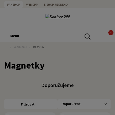
FANSHOP
WEB DPP
E-SHOP JÍZDNÉHO
0
Menu
/
Domácnost
/
Magnetky
Magnetky
Doporučujeme
Filtrovat