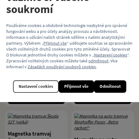
soukromí
Koupit
Koupit
Používáme cookies a obdobné technologie nezbytné pro správné
fungování webu a pro účely analýzy provozu a návštěvnosti.
Informace o užívání našich stránek sdílíme s našimi analytickými
partnery. Výběrem „
Přijmout vše
“ udělujete souhlas se zpracováním
Magnetka trolejbus
Magnetka tramvaj ČKD
všech volitelných druhů cookies pro tyto zmíněné účely. Spravovat
SOR TNS 18 (velká)
Tatra T3M (velká)
či blokovat jednotlivé druhy cookies můžete v „
Nastavení cookies
“.
Zpracování volitelných cookies můžete také
odmítnout
. Více
informací v
Zásadách používání souborů cookies
.
Magnet s dopravním motivem
Magnet s dopravním motivem
vytištěný na 3D tiskárně.
vytištěný na 3D tiskárně.
79 Kč
79 Kč
Nastavení cookies
Přijmout vše
Odmítnout
Koupit
Koupit
Magnetka tramvaj