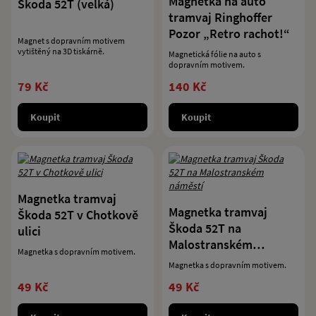
Magnetka na auto
Škoda 52T (velká)
tramvaj Ringhoffer
Pozor „Retro rachot!“
Magnet s dopravním motivem
vytištěný na 3D tiskárně.
Magnetická fólie na auto s
dopravním motivem.
79 Kč
140 Kč
Koupit
Koupit
Magnetka tramvaj
Magnetka tramvaj
Škoda 52T v Chotkově
Škoda 52T na
ulici
Malostranském
Magnetka s dopravním motivem.
náměstí
Magnetka s dopravním motivem.
49 Kč
49 Kč