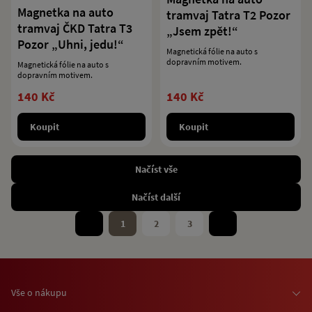
Magnetka na auto
tramvaj Tatra T2 Pozor
tramvaj ČKD Tatra T3
„Jsem zpět!“
Pozor „Uhni, jedu!“
Magnetická fólie na auto s
dopravním motivem.
Magnetická fólie na auto s
dopravním motivem.
140 Kč
140 Kč
Koupit
Koupit
Načíst vše
Načíst další
1
2
3
Vše o nákupu