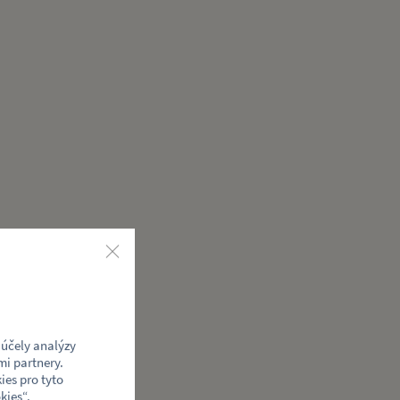
účely analýzy
mi partnery.
ies pro tyto
kies
“.