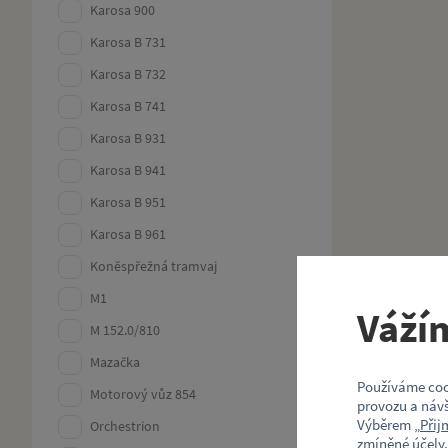
Karosa 900
Karosa B 731
Karosa B 732
Karosa B 741
Karosa B 931
Karosa B 941
Karosa B 951
Karosa B 961
Koněspřežná tramvaj
M1
Váží
M 152.0/810
Mazačka
Používáme coo
Motorový vůz 854
provozu a návš
Výběrem „
Přij
Orchestrion
zmíněné účely.