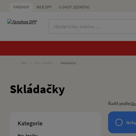
FANSHOP
WEB DPP
E-SHOP JÍZDNÉHO
/
Děti
/
Hry, hračky
/
Skládačky
Skládačky
Řadit podle:
Do
Kategorie
Neby
Hry, hračky