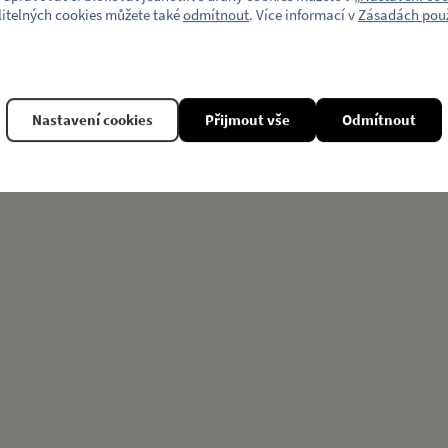
litelných cookies můžete také
odmítnout
. Více informací v
Zásadách použ
Nastavení cookies
Přijmout vše
Odmítnout