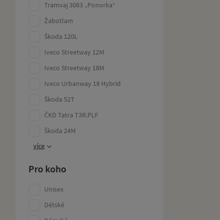
Tramvaj 3063 „Ponorka“
Žabotlam
Škoda 120L
Iveco Streetway 12M
Iveco Streetway 18M
Iveco Urbanway 18 Hybrid
Škoda 52T
ČKD Tatra T3R.PLF
Škoda 24M
více
Pro koho
Unisex
Dětské