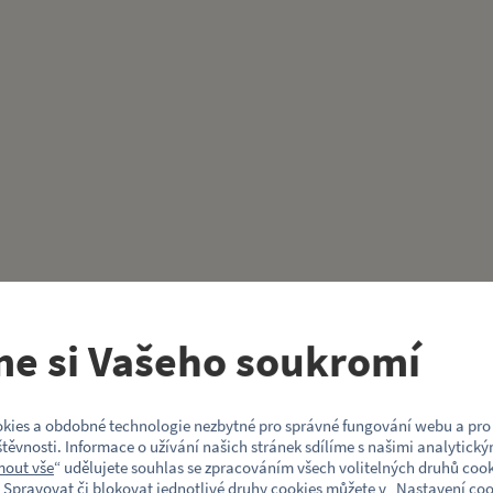
me si Vašeho soukromí
kies a obdobné technologie nezbytné pro správné fungování webu a pro 
těvnosti. Informace o užívání našich stránek sdílíme s našimi analytický
mout vše
“ udělujete souhlas se zpracováním všech volitelných druhů cook
 Spravovat či blokovat jednotlivé druhy cookies můžete v „
Nastavení coo