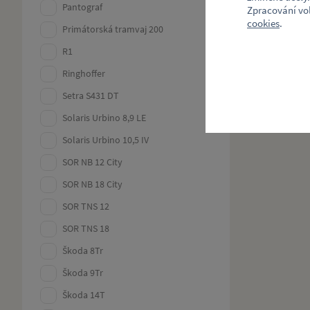
Pantograf
Zpracování vo
cookies
.
Primátorská tramvaj 200
R1
Ringhoffer
Setra S431 DT
Solaris Urbino 8,9 LE
Solaris Urbino 10,5 IV
SOR NB 12 City
SOR NB 18 City
SOR TNS 12
SOR TNS 18
Škoda 8Tr
Škoda 9Tr
Škoda 14T