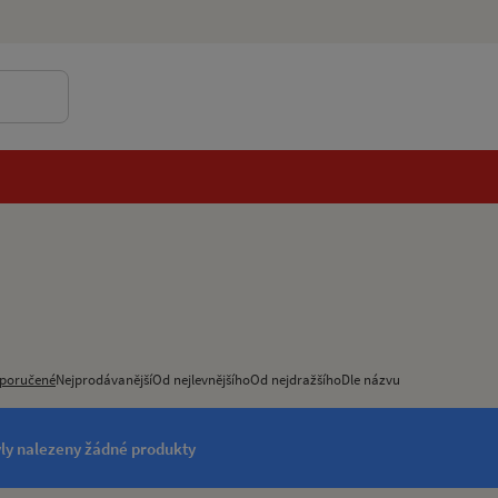
poručené
Nejprodávanější
Od nejlevnějšího
Od nejdražšího
Dle názvu
ly nalezeny žádné produkty