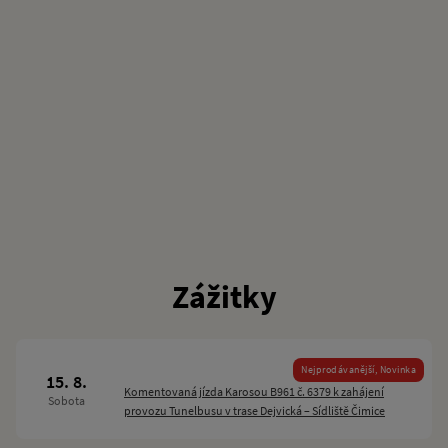
Doprodej dětských
Zážitky
velikostí
za 139 Kč
Nejprodávanější, Novinka
15. 8.
Komentovaná jízda Karosou B961 č. 6379 k zahájení
Sobota
provozu Tunelbusu v trase Dejvická – Sídliště Čimice