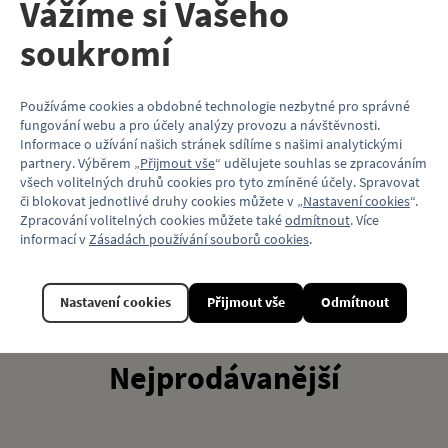
Vážíme si Vašeho
soukromí
Používáme cookies a obdobné technologie nezbytné pro správné
fungování webu a pro účely analýzy provozu a návštěvnosti.
Informace o užívání našich stránek sdílíme s našimi analytickými
partnery. Výběrem „
Přijmout vše
“ udělujete souhlas se zpracováním
všech volitelných druhů cookies pro tyto zmíněné účely. Spravovat
či blokovat jednotlivé druhy cookies můžete v „
Nastavení cookies
“.
Zpracování volitelných cookies můžete také
odmítnout
. Více
informací v
Zásadách používání souborů cookies
.
Všechny novinky
Nové pěnové modely
Nastavení cookies
Přijmout vše
Odmítnout
M1 a KT8D5!
Nejprodávanější