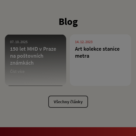
Blog
07. 10. 2025
14. 12. 2023
150 let MHD v Praze
Art kolekce stanice
na poštovních
metra
známkách
Číst více
Všechny články
Příběh posledního
řidiče původních
pražských