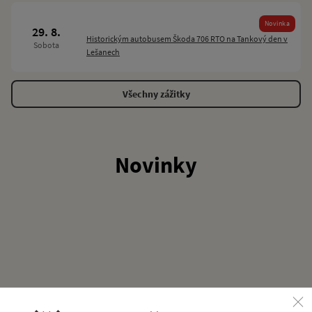
Novinka
29. 8.
Historickým autobusem Škoda 706 RTO na Tankový den v
Sobota
Lešanech
Všechny zážitky
Novinky