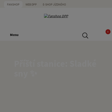
FANSHOP
WEB DPP
E-SHOP JÍZDNÉHO
0
Menu
Příští stanice:
Sladké
sny ✨