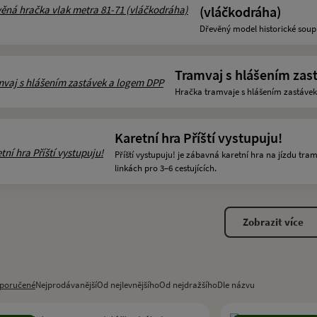
(vláčkodráha)
Dřevěný model historické sou
Tramvaj s hlášením zas
Hračka tramvaje s hlášením zastávek
Karetní hra Příští vystupuju!
Příští vystupuju! je zábavná karetní hra na jízdu tra
linkách pro 3–6 cestujících.
Zobrazit více
poručené
Nejprodávanější
Od nejlevnějšího
Od nejdražšího
Dle názvu