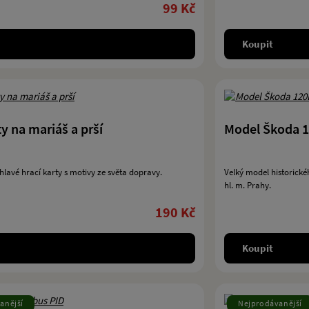
99 Kč
Koupit
ty na mariáš a prší
Model Škoda 12
hlavé hrací karty s motivy ze světa dopravy.
Velký model historick
hl. m. Prahy.
190 Kč
Koupit
anější
Nejprodávanější