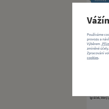
Novinka
Pěnové me
Váží
Pěnový model 
Používáme coo
provozu a návš
Výběrem „
Přij
zmíněné účely.
Koupit
Zpracování vo
cookies
.
Figurka I
Igráček, který