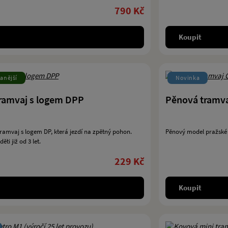
790 Kč
Koupit
anější
Novinka
ramvaj s logem DPP
Pěnová tramv
ramvaj s logem DP, která jezdí na zpětný pohon.
Pěnový model pražské
ěti již od 3 let.
229 Kč
Koupit