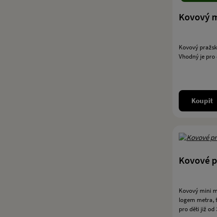
Kovový m
Kovový pražsk
Vhodný je pro dě
Koupit
Kovové p
Kovový mini m
logem metra, t
pro děti již od 3