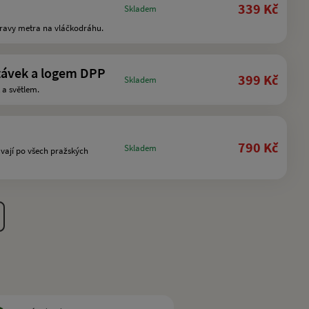
339 Kč
Skladem
pravy metra na vláčkodráhu.
távek a logem DPP
399 Kč
Skladem
 a světlem.
790 Kč
Skladem
mvají po všech pražských