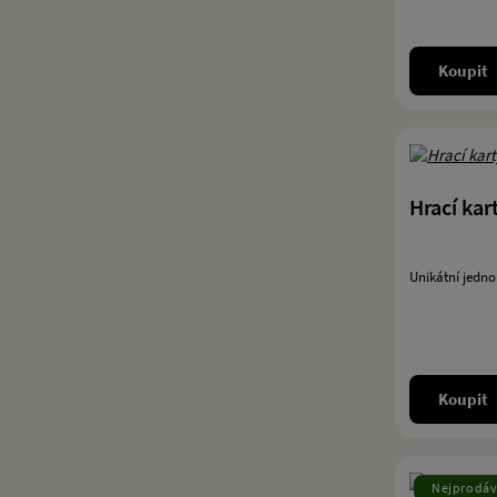
Koupit
Hrací kar
Unikátní jedno
Koupit
Nejprodáv