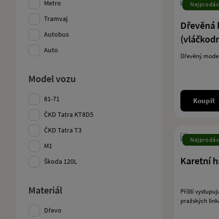
Metro
Nejprodáv
Tramvaj
Dřevěná 
Autobus
(vláčkod
Auto
Dřevěný model
Model vozu
81-71
Koupit
ČKD Tatra KT8D5
ČKD Tatra T3
Nejprodáv
M1
Karetní h
Škoda 120L
Materiál
Příští vystupu
pražských link
Dřevo