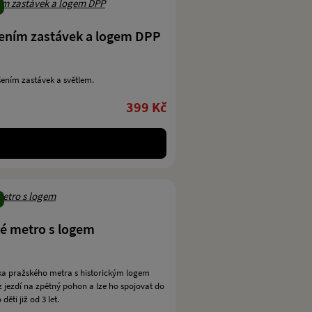
šením zastávek a logem DPP
šením zastávek a světlem.
399 Kč
é metro s logem
a pražského metra s historickým logem
z jezdí na zpětný pohon a lze ho spojovat do
ěti již od 3 let.