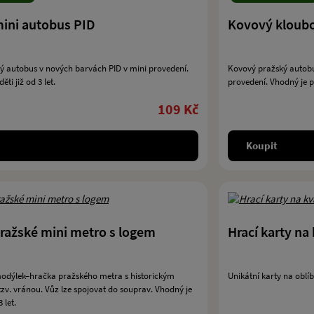
ini autobus PID
Kovový kloub
ý autobus v nových barvách PID v mini provedení.
Kovový pražský autob
ti již od 3 let.
provedení. Vhodný je pro
109 Kč
Koupit
ražské mini metro s logem
Hrací karty na
odýlek–hračka pražského metra s historickým
Unikátní karty na oblí
zv. vránou. Vůz lze spojovat do souprav. Vhodný je
 let.