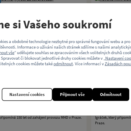
tro M1 (výročí 25 let provozu)
Kovová mini t
me si Vašeho soukromí
jubilejního vozu pražského metra typu M1.
Edice kovové mini tra
děti již od 3 let.
kies a obdobné technologie nezbytné pro správné fungování webu a pro 
těvnosti. Informace o užívání našich stránek sdílíme s našimi analytický
749 Kč
mout vše
“ udělujete souhlas se zpracováním všech volitelných druhů cook
 Spravovat či blokovat jednotlivé druhy cookies můžete v „
Nastavení coo
Koupit
litelných cookies můžete také
odmítnout
. Více informací v
Zásadách použ
Nastavení cookies
Přijmout vše
Odmítnout
gráček kočí koňky
Figurka Igráče
 připomíná 150 let od zahájení provozu MHD v Praze.
Igráček, který připomí
Praze.