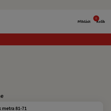
0
Přihlásit
Košík
me
k metra 81-71