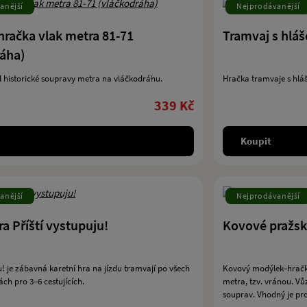
anější
Nejprodávanější
hračka vlak metra 81-71
Tramvaj s hlá
ráha)
 historické soupravy metra na vláčkodráhu.
Hračka tramvaje s hlá
339 Kč
Koupit
anější
Nejprodávanější
ra Příští vystupuju!
Kovové pražsk
ju! je zábavná karetní hra na jízdu tramvají po všech
Kovový modýlek–hračk
ách pro 3–6 cestujících.
metra, tzv. vránou. Vů
souprav. Vhodný je pro d