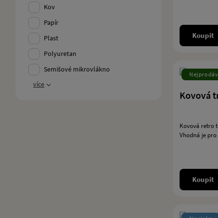
Kov
Papír
Koupit
Plast
Polyuretan
Semišové mikrovlákno
Nejprodáv
více
Kovová t
Kovová retro t
Vhodná je pro d
Koupit