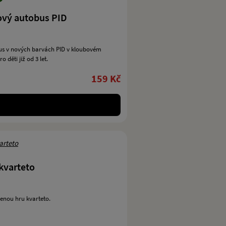
ový autobus PID
us v nových barvách PID v kloubovém
 děti již od 3 let.
159 Kč
 kvarteto
benou hru kvarteto.