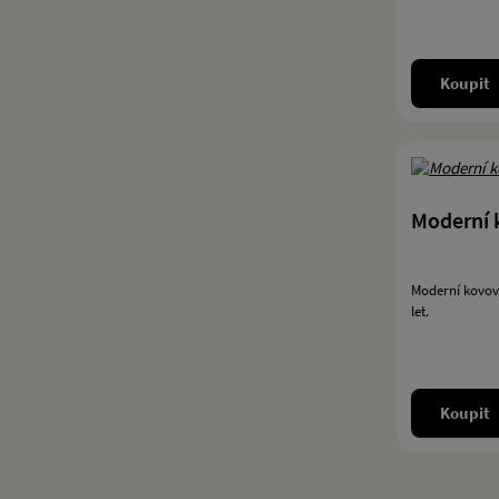
Koupit
Moderní 
Moderní kovová
let.
Koupit