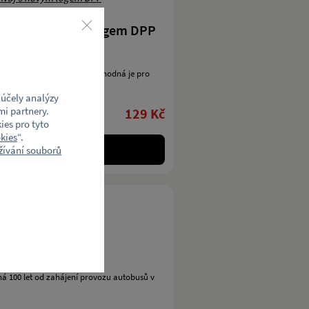
ramvaj s novým logem DPP
mvaje s novým logem DPP. Vhodná je pro
účely analýzy
mi partnery.
129 Kč
ies pro tyto
kies
“.
ívání souborů
k řidič autobusu
ná 100 let od zahájení provozu autobusů v