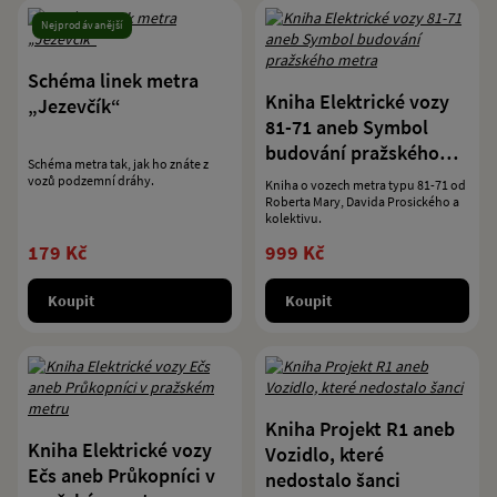
Nejprodávanější
Schéma linek metra
Kniha Elektrické vozy
„Jezevčík“
81-71 aneb Symbol
budování pražského
Schéma metra tak, jak ho znáte z
metra
vozů podzemní dráhy.
Kniha o vozech metra typu 81-71 od
Roberta Mary, Davida Prosického a
kolektivu.
179 Kč
999 Kč
Koupit
Koupit
Kniha Projekt R1 aneb
Kniha Elektrické vozy
Vozidlo, které
Ečs aneb Průkopníci v
nedostalo šanci