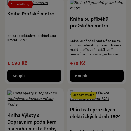
Poslední kusy!
Kniha Pražské metro
Kniha 50 příběhů
pražského metra
Kniha s podtitulem „architektura –
umění – vize“.
Kniha 50 příběhů pražského metra
stojí na padesáti vyprávěních žen a
mužů, kteří stvořili a dál tvoří
pražské metro takové, jak ho všichni
známe.
1 190 Kč
479 Kč
Koupit
Koupit
Jen samostatně
Plán tratí pražských
Kniha Výlety s
elektrických drah 1924
Dopravním podnikem
hlavního města Prahy