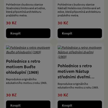
Pohlednice s budovou stanice
Pohlednice s budovou stanice
Strašnická z limitované art edice,
Nádraží Holešovice z limitované art
která připomíná architekturu
edice, která připomíná architekturu
pražského metra.
pražského metra.
30 Kč
30 Kč
Koupit
Koupit
Pohlednice s retro
Pohlednice s retro
motivem Buďte
motivem Nástup
ohleduplní (1969)
středními dveřmi
Reprodukce originálního
(1969)
edukativního motivu z roku 1969.
Reprodukce originálního
edukativního motivu z roku 1969.
30 Kč
30 Kč
Koupit
Koupit