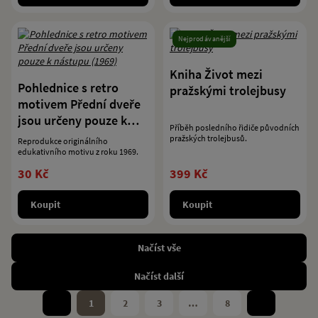
Nejprodávanější
Kniha Život mezi
Pohlednice s retro
pražskými trolejbusy
motivem Přední dveře
jsou určeny pouze k
Příběh posledního řidiče původních
nástupu (1969)
pražských trolejbusů.
Reprodukce originálního
edukativního motivu z roku 1969.
30 Kč
399 Kč
Koupit
Koupit
Načíst vše
Načíst další
1
2
3
…
8