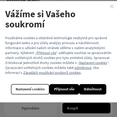
pražském metru
Kniha o prototypovém vozidle
metra typu R1 od Roberta Mary a
Kniha o vozech metra typu Ečs od
Vážíme si Vašeho
kolektivu.
Roberta Mary, Davida Prosického a
kolektivu.
soukromí
649 Kč
399 Kč
Koupit
Koupit
Používáme cookies a obdobné technologie nezbytné pro správné
fungování webu a pro účely analýzy provozu a návštěvnosti.
Informace o užívání našich stránek sdílíme s našimi analytickými
partnery. Výběrem „
Přijmout vše
“ udělujete souhlas se zpracováním
všech volitelných druhů cookies pro tyto zmíněné účely. Spravovat
Kniha Tatra T3
Kniha Tramvaje Tatra
či blokovat jednotlivé druhy cookies můžete v „
Nastavení cookies
“.
T2
Zpracování volitelných cookies můžete také
odmítnout
. Více
informací v
Zásadách používání souborů cookies
.
Kniha k výročí slavné tramvaje Tatra
Rozsáhlá monografie o
T3 od Roberta Mary.
legendárních tramvajích Tatra T2 v
Nastavení cookies
Přijmout vše
Odmítnout
pražské MHD.
349 Kč
949 Kč
Vyprodáno
Koupit