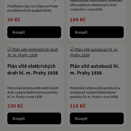
Reprodukce historického schématu
sítě pražských elektrických drah
Publikace s tipy na výlety po Praze
vydaného v roce 1924.
prostřednictvím pražské MHD.
39 Kč
199 Kč
Koupit
Koupit
Plán sítě elektrických
Plán sítě autobusů hl.
drah hl. m. Prahy 1938
m. Prahy 1938
Historické schéma sítě elektrických
Historické schéma sítě autobusů a
drah vydané Elektrickými podniky
trolejbusů vydané Elektrickými
hl. m. Prahy v roce 1938.
podniky hl. m. Prahy v roce 1938.
230 Kč
115 Kč
Koupit
Koupit