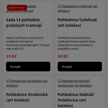
Poslední kusy!
Sada 13 pohlednic
Pohlednice Vyšehrad
pražských tramvají
(art kolekce)
Sada 13 pohlednic současných
Pohlednice se stanicí metra
pražských tramvají od
Vyšehrad z limitované art edice,
modernizované legendární T3 až po
která připomíná architekturu
nejnovější 15T.
pražského metra.
15 Kč
30 Kč
Koupit
Koupit
Pohlednice Strašnická
Pohlednice Nádraží
(art kolekce)
Holešovice (art
kolekce)