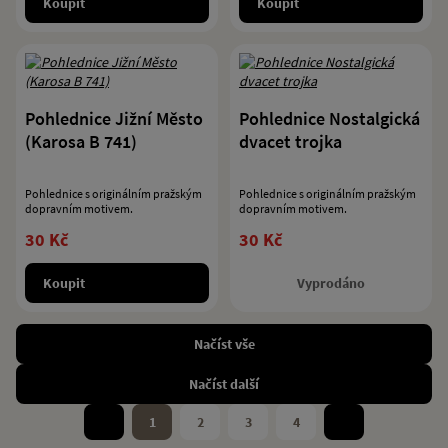
Koupit
Koupit
Pohlednice Jižní Město
Pohlednice Nostalgická
(Karosa B 741)
dvacet trojka
Pohlednice s originálním pražským
Pohlednice s originálním pražským
dopravním motivem.
dopravním motivem.
30 Kč
30 Kč
Koupit
Vyprodáno
Načíst vše
Načíst další
1
2
3
4