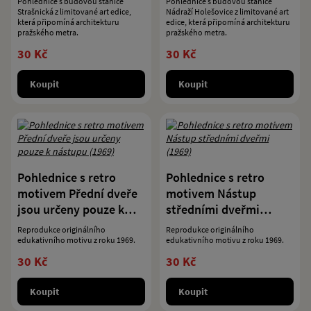
Pohlednice s budovou stanice
Pohlednice s budovou stanice
Strašnická z limitované art edice,
Nádraží Holešovice z limitované art
která připomíná architekturu
edice, která připomíná architekturu
pražského metra.
pražského metra.
30 Kč
30 Kč
Koupit
Koupit
Pohlednice s retro
Pohlednice s retro
motivem Přední dveře
motivem Nástup
jsou určeny pouze k
středními dveřmi
nástupu (1969)
(1969)
Reprodukce originálního
Reprodukce originálního
edukativního motivu z roku 1969.
edukativního motivu z roku 1969.
30 Kč
30 Kč
Koupit
Koupit