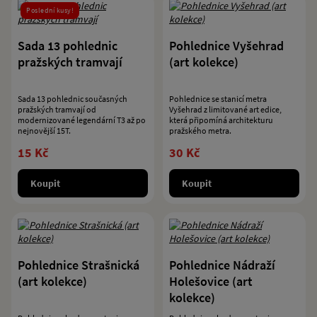
Poslední kusy!
Sada 13 pohlednic
Pohlednice Vyšehrad
pražských tramvají
(art kolekce)
Sada 13 pohlednic současných
Pohlednice se stanicí metra
pražských tramvají od
Vyšehrad z limitované art edice,
modernizované legendární T3 až po
která připomíná architekturu
nejnovější 15T.
pražského metra.
15 Kč
30 Kč
Koupit
Koupit
Pohlednice Strašnická
Pohlednice Nádraží
(art kolekce)
Holešovice (art
kolekce)