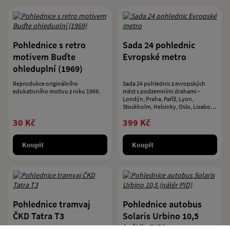
Pohlednice s retro
Sada 24 pohlednic
motivem Buďte
Evropské metro
ohleduplní (1969)
Reprodukce originálního
Sada 24 pohlednic z evropských
edukativního motivu z roku 1969.
měst s podzemními drahami –
Londýn, Praha, Paříž, Lyon,
Stockholm, Helsinky, Oslo, Lisabon,
Hamburk, Brusel, Barcelona a Vídeň.
30 Kč
399 Kč
Koupit
Koupit
Pohlednice tramvaj
Pohlednice autobus
ČKD Tatra T3
Solaris Urbino 10,5
(nátěr PID)