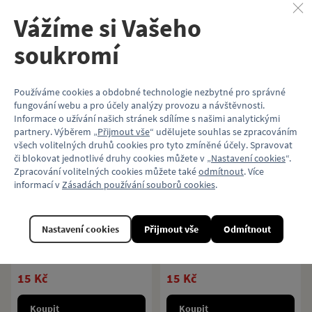
Pohlednice s motivem legendární
Pohlednice se zbrusu novým
Vážíme si Vašeho
pražské tramvaje ČKD Tatra T3.
midibusem Solaris Urbino 10 v
novém nátěru PID.
soukromí
15 Kč
15 Kč
Koupit
Koupit
Používáme cookies a obdobné technologie nezbytné pro správné
fungování webu a pro účely analýzy provozu a návštěvnosti.
Informace o užívání našich stránek sdílíme s našimi analytickými
partnery. Výběrem „
Přijmout vše
“ udělujete souhlas se zpracováním
všech volitelných druhů cookies pro tyto zmíněné účely. Spravovat
či blokovat jednotlivé druhy cookies můžete v „
Nastavení cookies
“.
Pohlednice tramvaj
Zpracování volitelných cookies můžete také
odmítnout
. Více
Pohlednice autobus
ČKD Tatra KT8D5
informací v
Zásadách používání souborů cookies
.
Solaris Urbino 10,5
(nátěr PID, v barvě)
Pohlednice s motivem populární
Nastavení cookies
Přijmout vše
Odmítnout
tramvaje ČKD Tatra KT8D5.
Pohlednice se zbrusu novým
midibusem Solaris Urbino 10 v
novém nátěru PID.
15 Kč
15 Kč
Koupit
Koupit