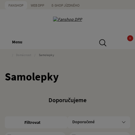
FANSHOP
WEB DPP
E-SHOP JÍZDNÉHO
0
Menu
/
Domácnost
/
Samolepky
Samolepky
Doporučujeme
Filtrovat