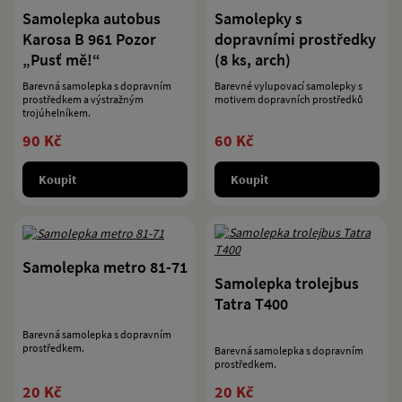
Samolepka autobus
Samolepky s
Karosa B 961 Pozor
dopravními prostředky
„Pusť mě!“
(8 ks, arch)
Barevná samolepka s dopravním
Barevné vylupovací samolepky s
prostředkem a výstražným
motivem dopravních prostředků
trojúhelníkem.
90 Kč
60 Kč
Koupit
Koupit
Samolepka metro 81-71
Samolepka trolejbus
Tatra T400
Barevná samolepka s dopravním
prostředkem.
Barevná samolepka s dopravním
prostředkem.
20 Kč
20 Kč