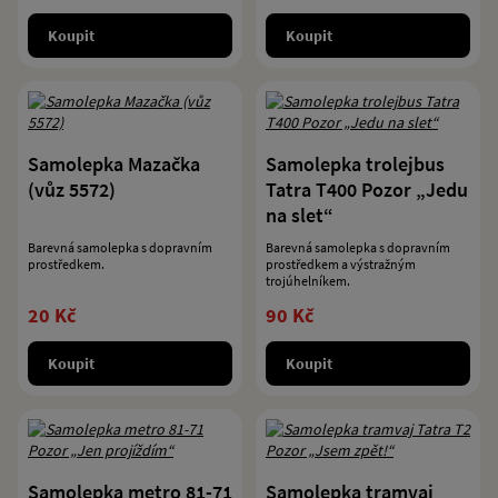
Koupit
Koupit
Samolepka Mazačka
Samolepka trolejbus
(vůz 5572)
Tatra T400 Pozor „Jedu
na slet“
Barevná samolepka s dopravním
Barevná samolepka s dopravním
prostředkem.
prostředkem a výstražným
trojúhelníkem.
20 Kč
90 Kč
Koupit
Koupit
Samolepka metro 81-71
Samolepka tramvaj