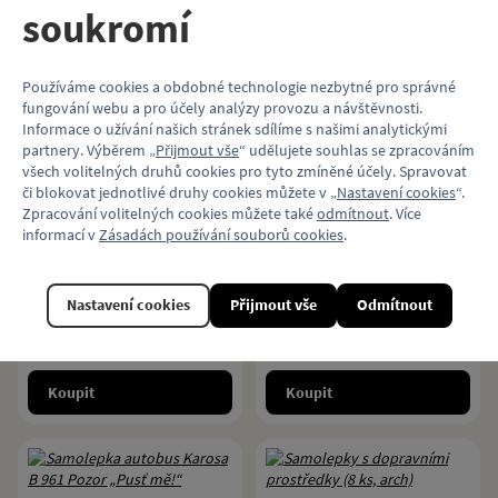
soukromí
20 Kč
20 Kč
Koupit
Koupit
Používáme cookies a obdobné technologie nezbytné pro správné
fungování webu a pro účely analýzy provozu a návštěvnosti.
Informace o užívání našich stránek sdílíme s našimi analytickými
partnery. Výběrem „
Přijmout vše
“ udělujete souhlas se zpracováním
všech volitelných druhů cookies pro tyto zmíněné účely. Spravovat
Samolepka tramvaj
Samolepky s
či blokovat jednotlivé druhy cookies můžete v „
Nastavení cookies
“.
Zpracování volitelných cookies můžete také
odmítnout
. Více
ČKD Tatra T3 Pozor
dopravními motivy (25
informací v
Zásadách používání souborů cookies
.
„Uhni, jedu!“
ks, 2 archy)
Barevná samolepka s dopravním
Barevné vylupovací samolepky s
prostředkem a výstražným
motivem dopravních prostředků
Nastavení cookies
Přijmout vše
Odmítnout
trojúhelníkem.
90 Kč
85 Kč
Koupit
Koupit