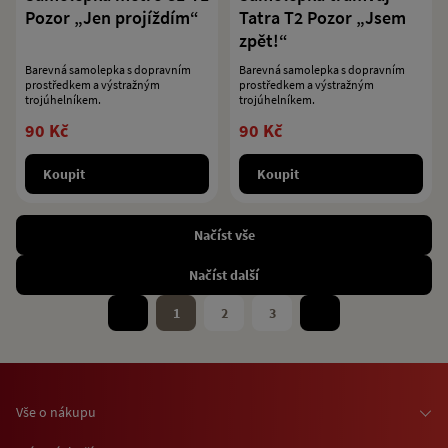
Pozor „Jen projíždím“
Tatra T2 Pozor „Jsem
zpět!“
Barevná samolepka s dopravním
Barevná samolepka s dopravním
prostředkem a výstražným
prostředkem a výstražným
trojúhelníkem.
trojúhelníkem.
90 Kč
90 Kč
Koupit
Koupit
Načíst vše
Načíst další
1
2
3
Vše o nákupu
Osobní odběr zboží