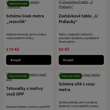
Nejprodávanější
Schéma linek metra
Zastávkové tablo „U
„Jezevčík“
Prdlavky“
Schéma metra tak, jak ho znáte z
Tablo v originální velikosti z
vozů podzemní dráhy.
populární zastávky na pražských
Vinohradech.
179 Kč
50 Kč
Koupit
Koupit
Nejprodávanější
Nejprodávanější
Schéma sítě z vozu
Tetovačky s motivy
metra
vozů DPP
Schéma sítě tak, jak ho znáte ze
zástěnků vozů pražského metra.
Dočasné obtisky s motivy vozů DPP.