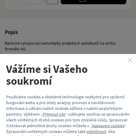
Popis
Barevné vylupovací samolepky pražských autobusů na archu
formátu A5.
​Výrobek není vhodný pro děti do 3 let.
Vážíme si Vašeho
Typy autobusů:
soukromí
Škoda 706 RTO
Karosa ŠM 11
Karosa B732
Používáme cookies a obdobné technologie nezbytné pro správné
Ikarus 280
fungování webu a pro účely analýzy provozu a návštěvnosti.
Karosa B741
Informace o užívání našich stránek sdílíme s našimi analytickými
Karosa B941
partnery. Výběrem „
Přijmout vše
“ udělujete souhlas se zpracováním
Irisbus Citybus 12m
všech volitelných druhů cookies pro tyto zmíněné účely. Spravovat
SOR NB 12
či blokovat jednotlivé druhy cookies můžete v „
Nastavení cookies
“.
Solaris Urbino 8,9
Zpracování volitelných cookies můžete také
odmítnout
. Více
SOR NB 18