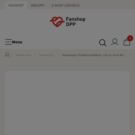
FANSHOP
WEB DPP
E-SHOP JÍZDNÉHO
0
Menu
/
Domácnost
/
Samolepky
/
Samolepky Pražské autobusy (10 ks, arch A5)