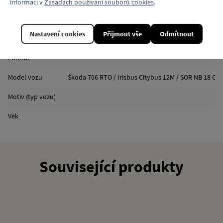
informací v
Zásadách používání souborů cookies
.
Vlastnosti
Nastavení cookies
Přijmout vše
Odmítnout
Kód produktu
Formát
Model vozu
Škoda 706 RTO / Irisbus Citybus 12M / SOR NB 18 City
Motiv (typ vozu)
Věk
Související produkty