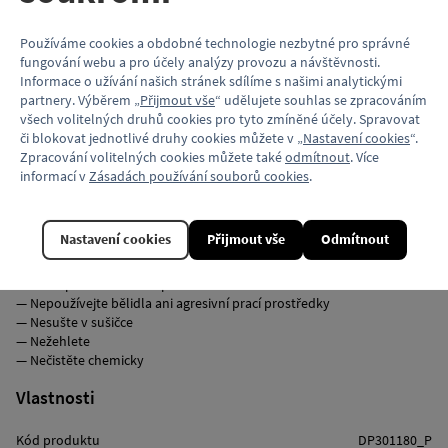
— Elastan 2 %
Používáme cookies a obdobné technologie nezbytné pro správné
Balení
fungování webu a pro účely analýzy provozu a návštěvnosti.
— Bez obalu
Informace o užívání našich stránek sdílíme s našimi analytickými
— Papírová etiketa přišitá nití k ponožkám
partnery. Výběrem „
Přijmout vše
“ udělujete souhlas se zpracováním
všech volitelných druhů cookies pro tyto zmíněné účely. Spravovat
či blokovat jednotlivé druhy cookies můžete v „
Nastavení cookies
“.
Výrobce
Zpracování volitelných cookies můžete také
odmítnout
. Více
— Sockshire s.r.o.; K Cikánce 323/10; 154 00 Praha - Slivenec
informací v
Zásadách používání souborů cookies
.
— Vyrobeno v České republice
Instrukce k údržbě a péči o produkt
Nastavení cookies
Přijmout vše
Odmítnout
Pro zachování kvality, barev a životnosti doporučujeme dodržovat
následující pokyny:
— Perte při maximální teplotě 40 °C
— Nepoužívejte bělidla ani agresivní prací prostředky
— Nesušte v sušičce
— Nežehlete
— Nečistěte chemicky
Vlastnosti
Kód produktu
DP301180_P