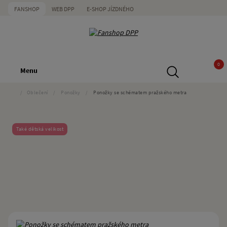
FANSHOP
WEB DPP
E-SHOP JÍZDNÉHO
0
Menu
/
Oblečení
/
Ponožky
/
Ponožky se schématem pražského metra
Také dětská velikost