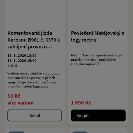
Komentovaná jízda
Povlečení Matějovský s
Karosou B961 č. 6379 k
logy metra
zahájení provozu
Tunelbusu v trase
15. 8. 2026 13:30
Kvalitní bavlněné povlečení s logy
Dejvická – Sídliště
pražského metra s praktickým
15. 8. 2026 15:00
zipovým zapínáním.
a další
Čimice
Vydejte se na projížďku kloubovou
Karosou B961 a poznejte příběh
spojení Dejvické a Sídliště Čimice
prostřednictvím Tunelbusu.
50 Kč
více variant
1 690 Kč
Detail
Koupit