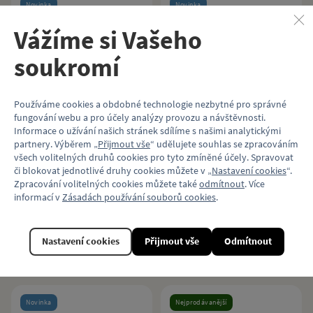
Novinka
Novinka
Vážíme si Vašeho
soukromí
Používáme cookies a obdobné technologie nezbytné pro správné
fungování webu a pro účely analýzy provozu a návštěvnosti.
Informace o užívání našich stránek sdílíme s našimi analytickými
Pěnová tramvaj ČKD
Pěnové metro M1
partnery. Výběrem „
Přijmout vše
“ udělujete souhlas se zpracováním
Tatra KT8D5R.N2P
(výročí 25 let provozu)
všech volitelných druhů cookies pro tyto zmíněné účely. Spravovat
či blokovat jednotlivé druhy cookies můžete v „
Nastavení cookies
“.
Zpracování volitelných cookies můžete také
odmítnout
. Více
Pěnový model pražské tramvaje
Pěnový model jubilejního vozu
informací v
Zásadách používání souborů cookies
.
typu ČKD Tatra KT8D5.
pražského metra typu M1.
749 Kč
749 Kč
Nastavení cookies
Přijmout vše
Odmítnout
Koupit
Koupit
Novinka
Nejprodávanější