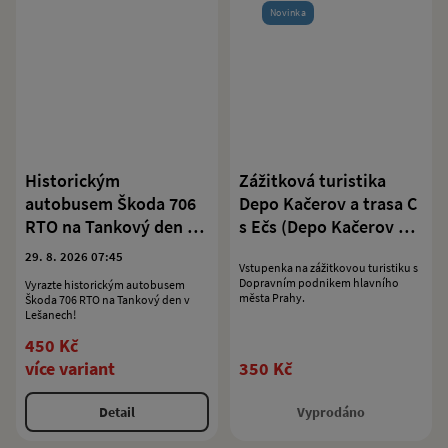
Novinka
Historickým
Zážitková turistika
autobusem Škoda 706
Depo Kačerov a trasa C
RTO na Tankový den v
s Ečs (Depo Kačerov –
Lešanech
Pražského povstání –
29. 8. 2026 07:45
Vstupenka na zážitkovou turistiku s
Háje a zpět)
Dopravním podnikem hlavního
Vyrazte historickým autobusem
města Prahy.
Škoda 706 RTO na Tankový den v
Lešanech!
450 Kč
více variant
350 Kč
Detail
Vyprodáno