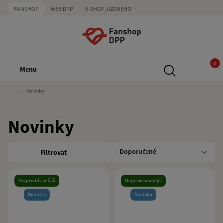
FANSHOP
WEB DPP
E-SHOP JÍZDNÉHO
0
Menu
/
Novinky
Novinky
Filtrovat
Nejprodávanější
Nejprodávanější
Novinka
Novinka