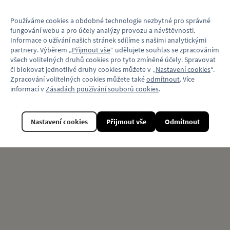
Materiál
Plast
Používáme cookies a obdobné technologie nezbytné pro správné
fungování webu a pro účely analýzy provozu a návštěvnosti.
Model vozu
Škoda ŠM 11
Informace o užívání našich stránek sdílíme s našimi analytickými
partnery. Výběrem „
Přijmout vše
“ udělujete souhlas se zpracováním
Motiv (typ vozu)
Autobus
všech volitelných druhů cookies pro tyto zmíněné účely. Spravovat
či blokovat jednotlivé druhy cookies můžete v „
Nastavení cookies
“.
Věk
3+
Zpracování volitelných cookies můžete také
odmítnout
. Více
informací v
Zásadách používání souborů cookies
.
Související produkty
Nastavení cookies
Přijmout vše
Odmítnout