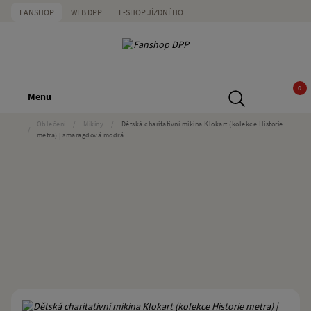
FANSHOP
WEB DPP
E-SHOP JÍZDNÉHO
0
Menu
Oblečení
/
Mikiny
/
Dětská charitativní mikina Klokart (kolekce Historie
/
metra) | smaragdová modrá