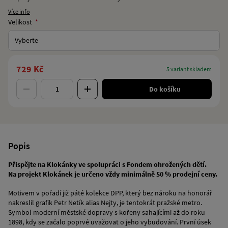
Více info
Velikost
Vyberte
729 Kč
5 variant skladem
Do košíku
Popis
Přispějte na Klokánky ve spolupráci s Fondem ohrožených dětí.
Na projekt Klokánek je určeno vždy minimálně 50 % prodejní ceny.
Motivem v pořadí již páté kolekce DPP, který bez nároku na honorář
nakreslil grafik Petr Netík alias Nejty, je tentokrát pražské metro.
Symbol moderní městské dopravy s kořeny sahajícími až do roku
1898, kdy se začalo poprvé uvažovat o jeho vybudování. První úsek