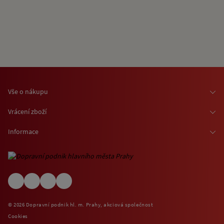
Vše o nákupu
Osobní odběr zboží
Vrácení zboží
Doprava zboží
Odstoupení od smlouvy
Informace
Možnosti platby
Reklamace
Kontaktní informace
O nákupu jízdenek a vstupenek
Ochrana osobních údajů
Obchodní podmínky
Informace o využívání cookies
(EN) Shipping abroad
Návštěvní (provozní) řády
© 2026 Dopravní podnik hl. m. Prahy, akciová společnost
Zpětný odběr elektrospotřebičů
Cookies