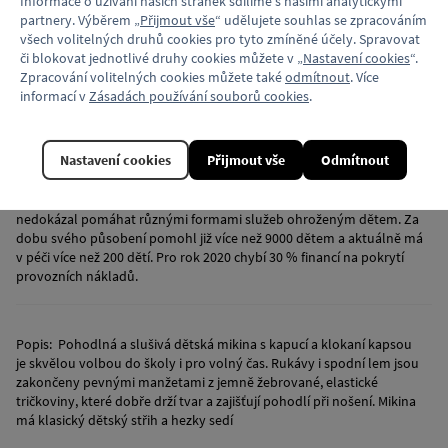
Informace o užívání našich stránek sdílíme s našimi analytickými
které se následně promítnou na oblečení či jiné módní doplňky, aby
partnery. Výběrem „
Přijmout vše
“ udělujete souhlas se zpracováním
pomohli dětem v nouzi. Klokart klade mimo jiné také důraz
všech volitelných druhů cookies pro tyto zmíněné účely. Spravovat
na vysokou kvalitu použitých materiálů na svých produktech.
či blokovat jednotlivé druhy cookies můžete v „
Nastavení cookies
“.
Zpracování volitelných cookies můžete také
odmítnout
. Více
Fond ohrožených dětí
– 30 let chráníme dětství
informací v
Zásadách používání souborů cookies
.
Fond ohrožených dětí – charitativní spolek pomáhá již od roku 1990
týraným, zneužívaným, zanedbávaným, opuštěným či jinak sociálně
znevýhodněným dětem. Je zřizovatelem Klokánku, zařízení pro děti
Nastavení cookies
Přijmout vše
Odmítnout
vyžadující okamžitou pomoc, kterých aktuálně provozuje 15 po celé
ČR. Organizace také usiluje o zlepšení legislativy v oblasti ochrany
dětí a zvýšení úrovně péče o děti. Bez podpory veřejnosti by FOD
nedokázal pomáhat různými formami služeb ohroženým dětem. Za
dobu svého působení pomohl již více než 9000 dětem a aktuálně má
v péči více než 200 dětí. Pro rok 2020 chybí 30 % financí na pokrytí
provozních nákladů.
Popis:
Pohodlná a slušivá dětská mikina s kapucí a klokaní kapsou
je skvělou volbou do školy i pro volný čas. Rukávy i spodní lem jsou
zakončeny pevnými manžetami z jemně žebrované, elastické
tričkoviny, které dobře drží tvar a zajišťují pohodlí při nošení. Mikina
má klasický dětský střih a hezky sedí