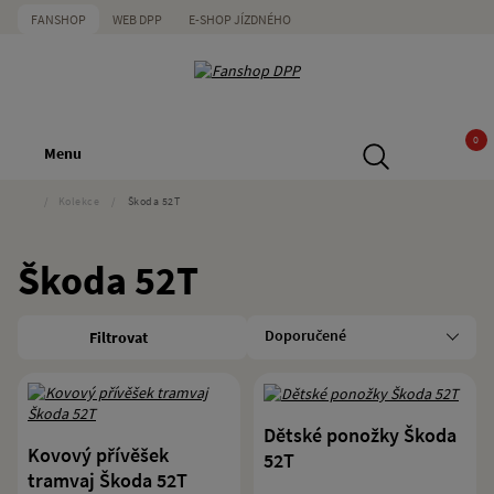
FANSHOP
WEB DPP
E-SHOP JÍZDNÉHO
0
Menu
/
Kolekce
/
Škoda 52T
Škoda 52T
Filtrovat
Dětské ponožky Škoda
Kovový přívěšek
52T
tramvaj Škoda 52T