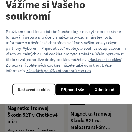
Vážíme si Vašeho
soukromí
Polštář tramvaj Škoda
Podložka pod myš
52T
Používáme cookies a obdobné technologie nezbytné pro správné
tramvaj Škoda 52T
fungování webu a pro účely analýzy provozu a návštěvnosti.
Informace o užívání našich stránek sdílíme s našimi analytickými
Bílý polštář s grafikou tramvaje
Škoda 52T.
Podložka pod myš s motivem
partnery. Výběrem „
Přijmout vše
“ udělujete souhlas se zpracováním
dopravního prostředku.
všech volitelných druhů cookies pro tyto zmíněné účely. Spravovat
či blokovat jednotlivé druhy cookies můžete v „
Nastavení cookies
“.
289 Kč
179 Kč
Zpracování volitelných cookies můžete také
odmítnout
. Více
informací v
Zásadách používání souborů cookies
.
Koupit
Koupit
Nastavení cookies
Přijmout vše
Odmítnout
Magnetka tramvaj
Magnetka tramvaj
Škoda 52T v Chotkově
Škoda 52T na
ulici
Malostranském
Magnetka s dopravním motivem.