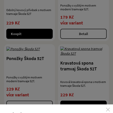
Ponožky s vyšitým motivem
moderní tramvaje 52T.
Odolný kovový přívěsek s motivem
tramvaje Škoda 52T
179 Kč
229 Kč
více variant
Koupit
Detail
Ponožky Škoda 52T
Kravatová spona
tramvaj Škoda 52T
Ponožky s vyšitým motivem
moderní tramvaje 52T.
Kovová kravatová spona s motivem
tramvaje Škoda 52T.
229 Kč
více variant
229 Kč
Detail
Koupit