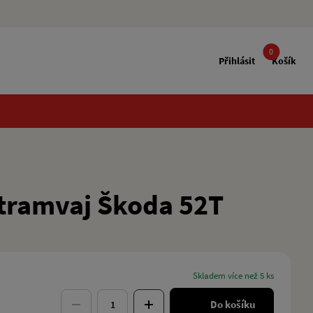
0
Přihlásit
Košík
tramvaj Škoda 52T
skladem více než 5 ks
Do košíku