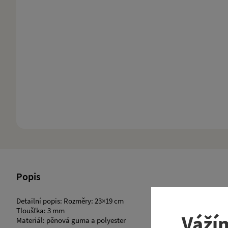
Popis
Detailní popis: Rozměry: 23×19 cm
Tloušťka: 3 mm
Váží
Materiál: pěnová guma a polyester