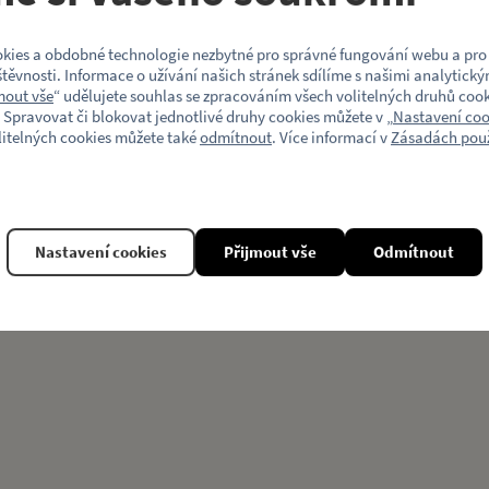
Motiv (typ vozu)
kies a obdobné technologie nezbytné pro správné fungování webu a pro 
těvnosti. Informace o užívání našich stránek sdílíme s našimi analytický
mout vše
“ udělujete souhlas se zpracováním všech volitelných druhů cook
 Spravovat či blokovat jednotlivé druhy cookies můžete v „
Nastavení coo
litelných cookies můžete také
odmítnout
. Více informací v
Zásadách použ
Související produkty
Nastavení cookies
Přijmout vše
Odmítnout