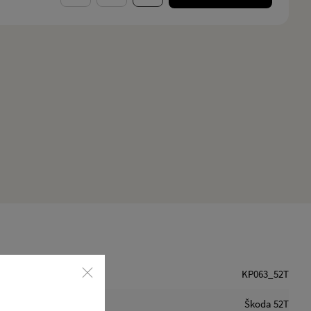
KP063_52T
Škoda 52T