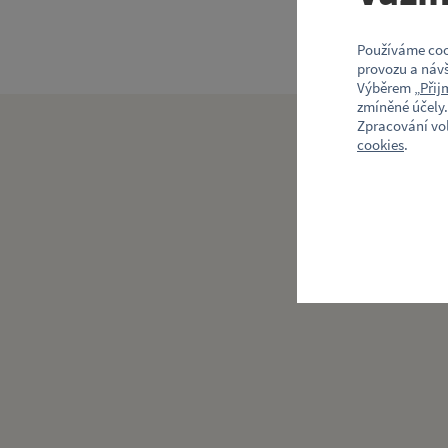
Používáme coo
provozu a návš
Výběrem „
Přij
zmíněné účely.
Zpracování vo
cookies
.