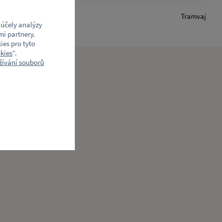
Tramvaj
účely analýzy
mi partnery.
ies pro tyto
kies
“.
ívání souborů