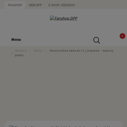
FANSHOP
WEB DPP
E-SHOP JÍZDNÉHO
0
Menu
Oblečení
/
Mikiny
/
Okrová mikina metro 81-71 („klokanka“ - barevný
/
potisk)