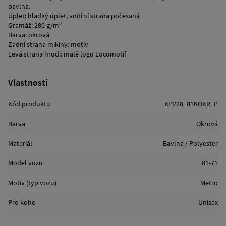
bavlna.
Úplet: hladký úplet, vnitřní strana počesaná
2
Gramáž: 280 g/m
Barva: okrová
Zadní strana mikiny: motiv
Levá strana hrudi: malé logo Locomotif
Vlastnosti
Kód produktu
KP228_81KOKR_P
Barva
Okrová
Materiál
Bavlna / Polyester
Model vozu
81-71
Motiv (typ vozu)
Metro
Pro koho
Unisex