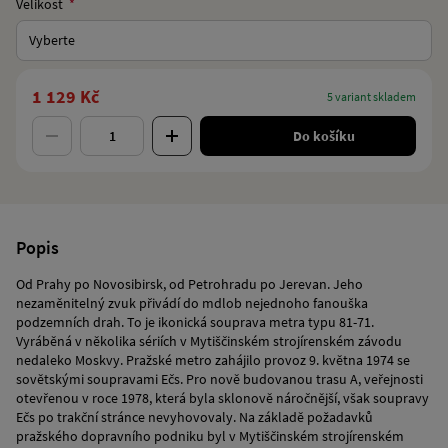
Velikost
Vyberte
1 129 Kč
5 variant skladem
Do košíku
Popis
Od Prahy po Novosibirsk, od Petrohradu po Jerevan. Jeho
nezaměnitelný zvuk přivádí do mdlob nejednoho fanouška
podzemních drah. To je ikonická souprava metra typu 81-71.
Vyráběná v několika sériích v Mytiščinském strojírenském závodu
nedaleko Moskvy. Pražské metro zahájilo provoz 9. května 1974 se
sovětskými soupravami Ečs. Pro nově budovanou trasu A, veřejnosti
otevřenou v roce 1978, která byla sklonově náročnější, však soupravy
Ečs po trakční stránce nevyhovovaly. Na základě požadavků
pražského dopravního podniku byl v Mytiščinském strojírenském