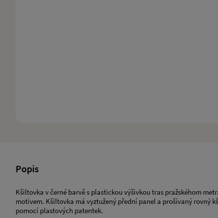
Popis
Kšiltovka v černé barvě s plastickou výšivkou tras pražskéhom met
motivem. Kšiltovka má vyztužený přední panel a prošívaný rovný kši
pomocí plastových patentek.