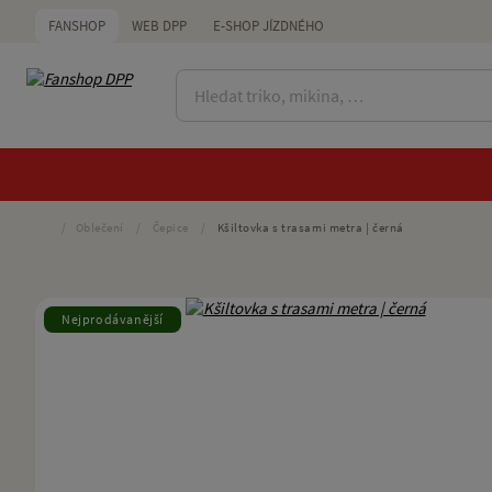
FANSHOP
WEB DPP
E-SHOP JÍZDNÉHO
/
Oblečení
/
Čepice
/
Kšiltovka s trasami metra | černá
Nejprodávanější