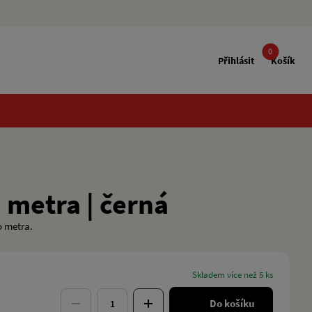
0
Přihlásit
Košík
 metra | černá
o metra.
skladem více než 5 ks
Do košíku