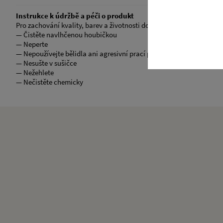
Instrukce k údržbě a péči o produkt
Pro zachování kvality, barev a životnosti doporučujeme dodržovat 
— Čistěte navlhčenou houbičkou
— Neperte
— Nepoužívejte bělidla ani agresivní prací prostředky
— Nesušte v sušičce
— Nežehlete
— Nečistěte chemicky