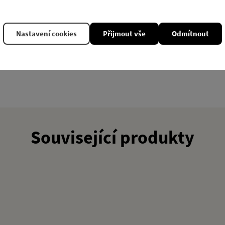
následující pokyny:
Nastavení cookies
Přijmout vše
Odmítnout
Související produkty