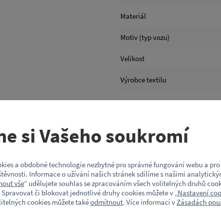
Materiál
Motiv (typ vozu)
Velikost
Výrobce textilu
me si Vašeho soukromí
ívaný plochý kšilt; obšité větrací
kies a obdobné technologie nezbytné pro správné fungování webu a pro 
dnímatelná nálepka na kšiltu
těvnosti. Informace o užívání našich stránek sdílíme s našimi analytický
mout vše
“ udělujete souhlas se zpracováním všech volitelných druhů cook
 Spravovat či blokovat jednotlivé druhy cookies můžete v „
Nastavení coo
litelných cookies můžete také
odmítnout
. Více informací v
Zásadách použ
ská republika