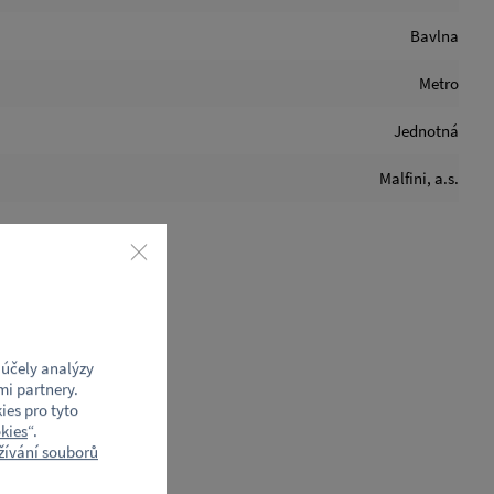
Bavlna
Metro
Jednotná
Malfini, a.s.
účely analýzy
mi partnery.
ies pro tyto
kies
“.
ívání souborů