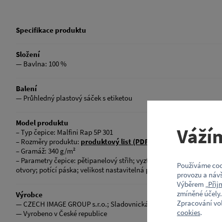
Specifikace produktu
Složení
— Bavlna: 100 %
Balení
— Průhledný plastový sáček s etiketou
Model produktu
Váží
– Typ čepice: Malfini Rap 5P 301
– Rozměry produktu:
produktový list (PDF)
– Gramáž: 340 g/m²
– Parametry čepice: pětipanelový střih; vyztužený přední panel; proš
Používáme coo
otvory; potící páska; velikost nastavitelná plastovými patentky; o
provozu a návš
Výběrem „
Přij
zmíněné účely.
Výrobce
Zpracování vo
— CZECH IMAGE GROUP s.r.o.; Sladovnická 508/19; 620 00 Brno; Če
cookies
.
— Vyrobeno v České republice