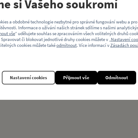
me si Vašeho soukromí
Motiv (typ vozu)
kies a obdobné technologie nezbytné pro správné fungování webu a pro 
Věk
těvnosti. Informace o užívání našich stránek sdílíme s našimi analytický
mout vše
“ udělujete souhlas se zpracováním všech volitelných druhů cook
 Spravovat či blokovat jednotlivé druhy cookies můžete v „
Nastavení coo
litelných cookies můžete také
odmítnout
. Více informací v
Zásadách použ
Související produkty
Nastavení cookies
Přijmout vše
Odmítnout