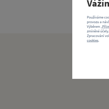
Váží
Používáme coo
provozu a návš
Výběrem „
Přij
zmíněné účely.
Zpracování vo
cookies
.