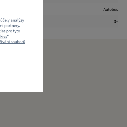
Autobus
účely analýzy
3+
mi partnery.
ies pro tyto
kies
“.
ívání souborů