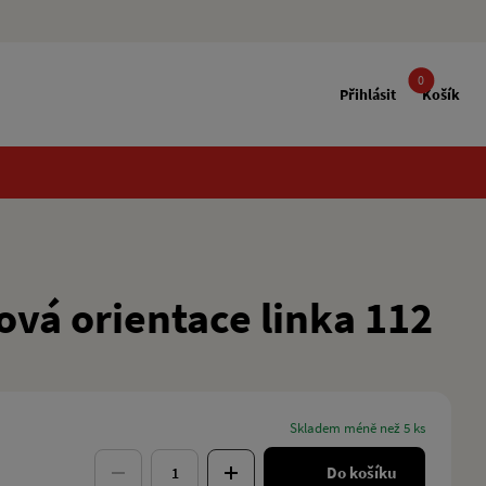
0
Přihlásit
Košík
vá orientace linka 112
skladem méně než 5 ks
Do košíku