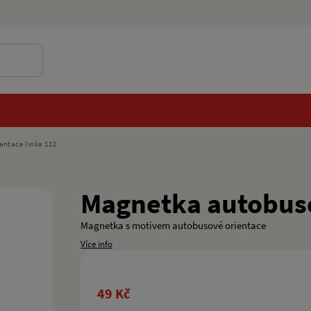
ntace linka 112
Magnetka autobuso
Magnetka s motivem autobusové orientace
Více info
49 Kč