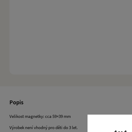
Popis
Velikost magnetky: cca 59×39 mm
​Výrobek není vhodný pro děti do 3 let.