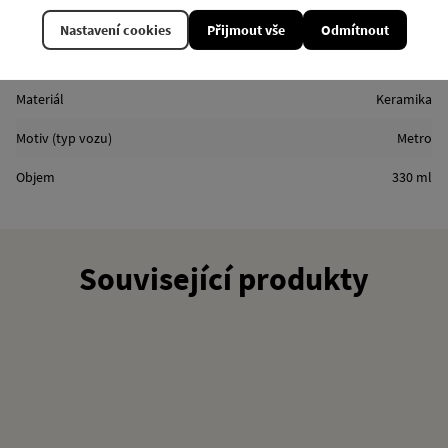
Kód produktu
KP061_B
Nastavení cookies
Přijmout vše
Odmítnout
Linka
B
Materiál
Keramika
Motiv (typ vozu)
Metro
Objem
330 ml
Související produkty