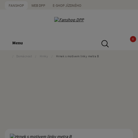
FANSHOP
WEB DPP
E-SHOP JÍZDNÉHO
0
Menu
/
Domácnost
/
Hrnky
/
Hrnek s motivem linky metra B