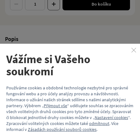
Do košíku
Popis
Hrnek má objem 330 ml a je potištěn nejkvalitnější možnou
Vážíme si Vašeho
technologií. Vyznačuje se vysokou stálostí a odolností barev.
Je absolutně zdravotně i ekologicky nezávadný. Je dodáván
soukromí
v papírové krabičce s okénkem.
Keramický hrnek
Barva hrnku: bílá s potiskem
Používáme cookies a obdobné technologie nezbytné pro správné
Velikost potisku: cca 170×85 mm
fungování webu a pro účely analýzy provozu a návštěvnosti.
Objem: 330 ml
Informace o užívání našich stránek sdílíme s našimi analytickými
Balení: papírová krabička
partnery. Výběrem „
Přijmout vše
“ udělujete souhlas se zpracováním
všech volitelných druhů cookies pro tyto zmíněné účely. Spravovat
Hrnek je vhodný k mytí v myčce.
či blokovat jednotlivé druhy cookies můžete v „
Nastavení cookies
“.
Zpracování volitelných cookies můžete také
odmítnout
. Více
informací v
Zásadách používání souborů cookies
.
Vlastnosti