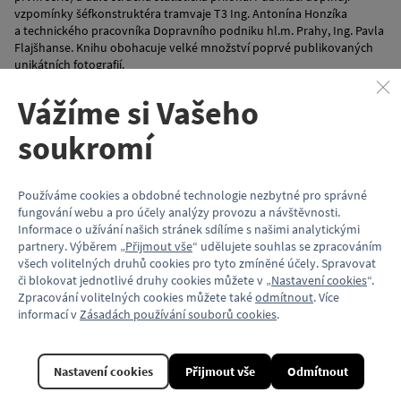
vzpomínky šéfkonstruktéra tramvaje T3 Ing. Antonína Honzíka
a technického pracovníka Dopravního podniku hl.m. Prahy, Ing. Pavla
Flajšhanse. Knihu obohacuje velké množství poprvé publikovaných
unikátních fotografií.
Autor: Robert Mara
Vážíme si Vašeho
Vydalo: Dopravní vydavatelství Malkus
Vydáno: 2001
soukromí
Počet stran: 134
Vazba knihy: pevná
Formát: A4
Používáme cookies a obdobné technologie nezbytné pro správné
ISBN: 80-903012-0-7
fungování webu a pro účely analýzy provozu a návštěvnosti.
Informace o užívání našich stránek sdílíme s našimi analytickými
Vlastnosti
partnery. Výběrem „
Přijmout vše
“ udělujete souhlas se zpracováním
všech volitelných druhů cookies pro tyto zmíněné účely. Spravovat
Kód produktu
KP080
či blokovat jednotlivé druhy cookies můžete v „
Nastavení cookies
“.
Zpracování volitelných cookies můžete také
odmítnout
. Více
Formát
A4
informací v
Zásadách používání souborů cookies
.
Kolekce
ČKD Tatra T3
Nastavení cookies
Přijmout vše
Odmítnout
Model vozu
ČKD Tatra T3