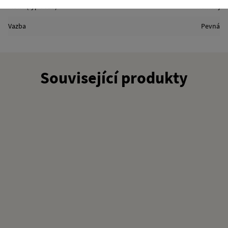
Motiv (typ vozu)
Tramvaj
Vazba
Pevná
Související produkty