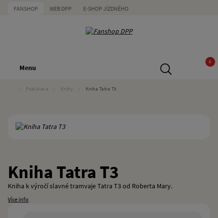
FANSHOP
WEB DPP
E-SHOP JÍZDNÉHO
0
Menu
/
Publikace
/
Knihy
/
Kniha Tatra T3
Kniha Tatra T3
Kniha k výročí slavné tramvaje Tatra T3 od Roberta Mary.
Více info