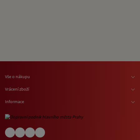
Vše o nákupu
Osobní odběr zboží
Vrácení zboží
Doprava zboží
Odstoupení od smlouvy
Informace
Možnosti platby
Reklamace
Kontaktní informace
O nákupu jízdenek a vstupenek
Ochrana osobních údajů
Obchodní podmínky
Informace o využívání cookies
(EN) Shipping abroad