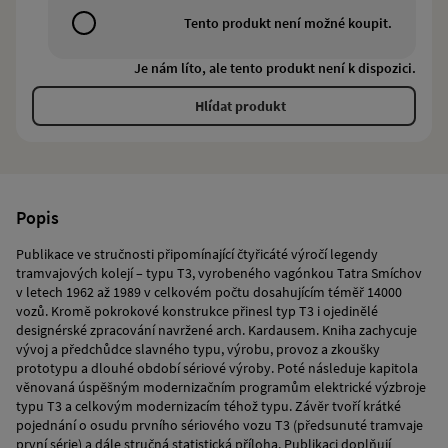
Tento produkt není možné koupit.
Je nám líto, ale tento produkt není k dispozici.
Hlídat produkt
Popis
Publikace ve stručnosti připomínající čtyřicáté výročí legendy
tramvajových kolejí – typu T3, vyrobeného vagónkou Tatra Smíchov
v letech 1962 až 1989 v celkovém počtu dosahujícím téměř 14000
vozů. Kromě pokrokové konstrukce přinesl typ T3 i ojedinělé
designérské zpracování navržené arch. Kardausem. Kniha zachycuje
vývoj a předchůdce slavného typu, výrobu, provoz a zkoušky
prototypu a dlouhé období sériové výroby. Poté následuje kapitola
věnovaná úspěšným modernizačním programům elektrické výzbroje
typu T3 a celkovým modernizacím téhož typu. Závěr tvoří krátké
pojednání o osudu prvního sériového vozu T3 (předsunuté tramvaje
první série) a dále stručná statistická příloha. Publikaci doplňují