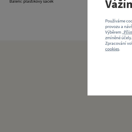
Váží
Balení: plastikový sáček
Používáme coo
provozu a návš
Výběrem „
Přij
zmíněné účely.
Zpracování vo
cookies
.