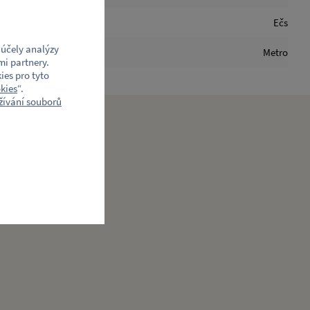
Ečs
účely analýzy
Metro
mi partnery.
ies pro tyto
kies
“.
ívání souborů