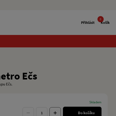
0
Přihlásit
Košík
etro Ečs
ypu Ečs.
Skladem
Do košíku