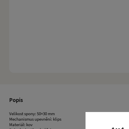
Popis
Velikost spony: 50×30 mm
Mechanismus upevnění: klips
​Materiál: kov