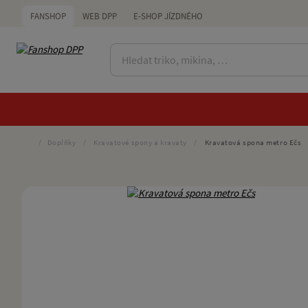
FANSHOP
WEB DPP
E-SHOP JÍZDNÉHO
/
Doplňky
/
Kravatové spony a kravaty
/
Kravatová spona metro Ečs