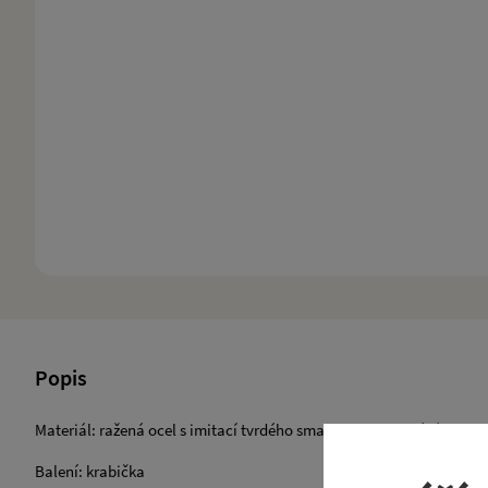
Popis
Materiál: ražená ocel s imitací tvrdého smaltu a poniklováním
Balení: krabička