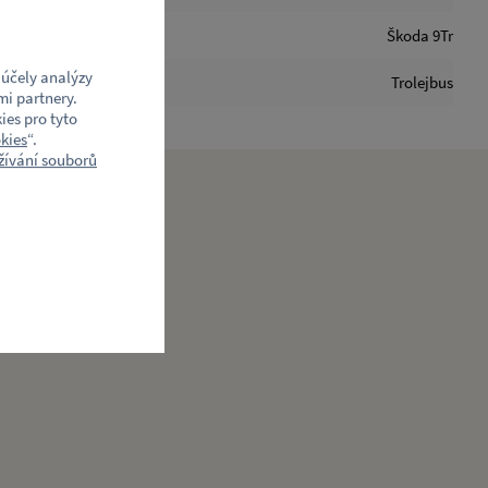
Škoda 9Tr
účely analýzy
Trolejbus
mi partnery.
ies pro tyto
kies
“.
ívání souborů