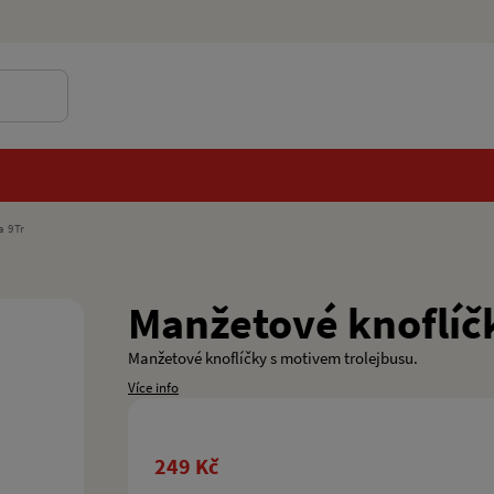
a 9Tr
Manžetové knoflíčk
Manžetové knoflíčky s motivem trolejbusu.
Více info
249 Kč