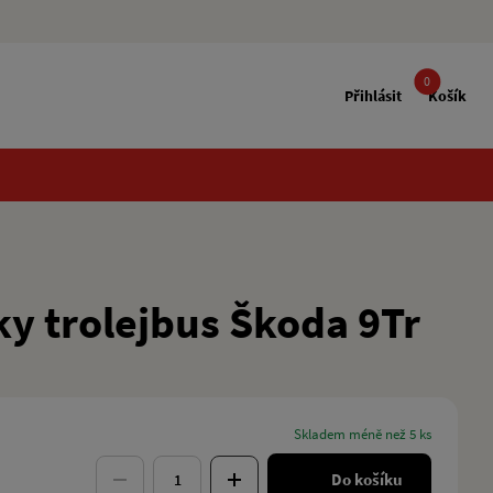
0
Přihlásit
Košík
y trolejbus Škoda 9Tr
skladem méně než 5 ks
Do košíku