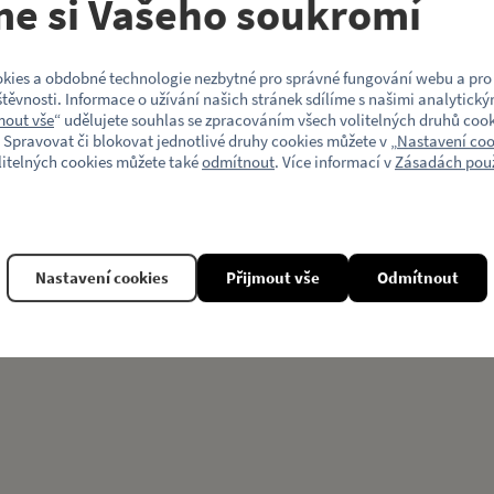
me si Vašeho soukromí
Model vozu
kies a obdobné technologie nezbytné pro správné fungování webu a pro 
Motiv (typ vozu)
těvnosti. Informace o užívání našich stránek sdílíme s našimi analytický
mout vše
“ udělujete souhlas se zpracováním všech volitelných druhů cook
 Spravovat či blokovat jednotlivé druhy cookies můžete v „
Nastavení coo
litelných cookies můžete také
odmítnout
. Více informací v
Zásadách použ
Související produkty
Nastavení cookies
Přijmout vše
Odmítnout