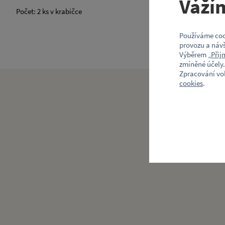
Váží
Počet: 2 ks v krabičce
Používáme coo
provozu a návš
Výběrem „
Přij
zmíněné účely.
Zpracování vo
cookies
.