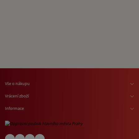
Vše o nákupu
Osobní odběr zboží
Vrácení zboží
Doprava zboží
Odstoupení od smlouvy
Informace
Možnosti platby
Reklamace
Kontaktní informace
O nákupu jízdenek a vstupenek
Ochrana osobních údajů
Obchodní podmínky
Informace o využívání cookies