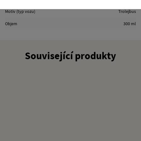
Motiv (typ vozu)
Trolejbus
Objem
300 ml
Související produkty