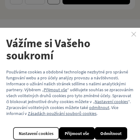
Popis
Vážíme si Vašeho
Hrnek má objem 300 ml a je potištěn nejkvalitnější možnou
technologií. Vyznačuje se vysokou stálostí a odolností barev.
soukromí
Je absolutně zdravotně i ekologicky nezávadný.
Hrnek je vhodné mýt ručně.
Používáme cookies a obdobné technologie nezbytné pro správné
fungování webu a pro účely analýzy provozu a návštěvnosti.
Je dodáván v papírové krabičce.
Informace o užívání našich stránek sdílíme s našimi analytickými
partnery. Výběrem „
Přijmout vše
“ udělujete souhlas se zpracováním
Objem hrnku: 300 ml
všech volitelných druhů cookies pro tyto zmíněné účely. Spravovat
či blokovat jednotlivé druhy cookies můžete v „
Nastavení cookies
“.
Balení: papírová krabička
Zpracování volitelných cookies můžete také
odmítnout
. Více
Vlastnosti
informací v
Zásadách používání souborů cookies
.
Kód produktu
KP147_TR
Nastavení cookies
Přijmout vše
Odmítnout
Materiál
Plech