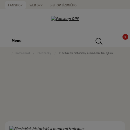
FANSHOP
WEB DPP
E-SHOP JÍZDNÉHO
0
Menu
/
Domácnost
/
Plecháčky
/
Plecháček historický a moderní trolejbus