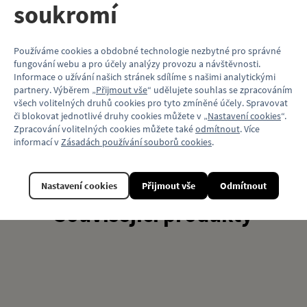
soukromí
Výrobce: Miroslav Barnet MB Modely
Vlastnosti
Používáme cookies a obdobné technologie nezbytné pro správné
fungování webu a pro účely analýzy provozu a návštěvnosti.
Kód produktu
KP039
Informace o užívání našich stránek sdílíme s našimi analytickými
partnery. Výběrem „
Přijmout vše
“ udělujete souhlas se zpracováním
Materiál
Plast
všech volitelných druhů cookies pro tyto zmíněné účely. Spravovat
či blokovat jednotlivé druhy cookies můžete v „
Nastavení cookies
“.
Model vozu
ČKD Tatra T6A5
Zpracování volitelných cookies můžete také
odmítnout
. Více
informací v
Zásadách používání souborů cookies
.
Motiv (typ vozu)
Tramvaj
Nastavení cookies
Přijmout vše
Odmítnout
Související produkty