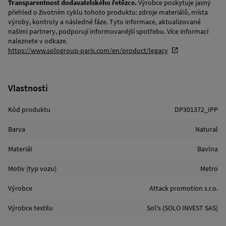
Transparentnost dodavatelského řetězce.
Výrobce poskytuje jasný
přehled o životním cyklu tohoto produktu: zdroje materiálů, místa
výroby, kontroly a následné fáze. Tyto informace, aktualizované
našimi partnery, podporují informovanější spotřebu. Více informací
naleznete v odkaze.
https://www.sologroup-paris.com/en/product/legacy
Vlastnosti
Kód produktu
DP301372_IPP
Barva
Natural
Materiál
Bavlna
Motiv (typ vozu)
Metro
Výrobce
Attack promotion s.r.o.
Výrobce textilu
Sol's (SOLO INVEST SAS)