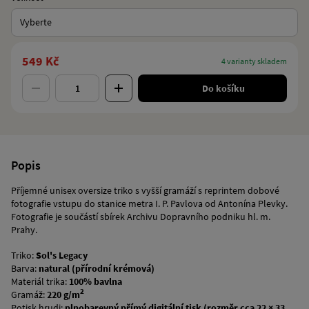
Vyberte
549 Kč
4 varianty skladem
Do košíku
Popis
Příjemné unisex oversize triko s vyšší gramáží s reprintem dobové
fotografie vstupu do stanice metra I. P. Pavlova od Antonína Plevky.
Fotografie je součástí sbírek Archivu Dopravního podniku hl. m.
Prahy.
Triko:
Sol's Legacy
Barva:
natural (přírodní krémová)
Materiál trika:
100% bavlna
2
Gramáž:
220 g/m
Potisk hrudi:
plnobarevný přímý digitální tisk (rozměr
cca 22 × 33