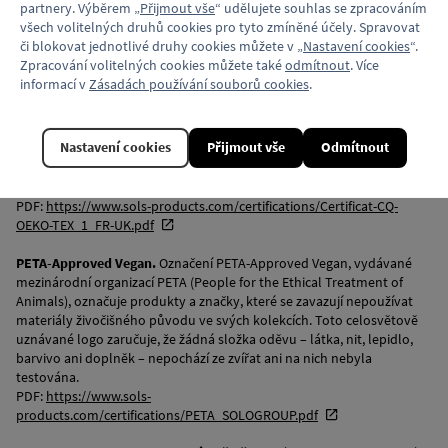
partnery. Výběrem „
Přijmout vše
“ udělujete souhlas se zpracováním
všech volitelných druhů cookies pro tyto zmíněné účely. Spravovat
či blokovat jednotlivé druhy cookies můžete v „
Nastavení cookies
“.
Zpracování volitelných cookies můžete také
odmítnout
. Více
OEKO-TEX® STANDARD 100.
Certifikace OEKO-TEX® STANDARD 100,
informací v
Zásadách používání souborů cookies
.
vyvinutá mezinárodní asociací OEKO-TEX®, je jedním z celosvětově
nejuznávanějších označení pro bezpečnost textilií. Zaručuje, že
výrobek byl testován na škodlivé látky a nepředstavuje žádné riziko
Nastavení cookies
Přijmout vše
Odmítnout
pro lidské zdraví. Testování provádějí nezávislé laboratoře, které
analyzují několik stovek parametrů, což daleko přesahuje evropské
zákonné požadavky.
PDF:
https://www.sols-products.com/certifications/Certificat-CQ-
OEKO-TEX_1_FR-UK.pdf
PETA-Approved Vegan.
Označení PETA-Approved Vegan, vydávané
mezinárodní organizací PETA (People for the Ethical Treatment of
Animals), označuje produkty a značky, které se zavazují nepoužívat
materiály živočišného původu ve svých kolekcích. Toto celosvětově
uznávané logo zaručuje, že žádná složka oděvu – látka, nit, lepidlo,
barvivo ani doplněk – nepochází ze zvířat ani na nich nebyla
testována.
PDF:
https://www.sols-
products.com/certifications/PETA_SOLOGROUP.pdf