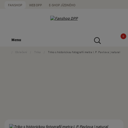
FANSHOP
WEB DPP
E-SHOP JÍZDNÉHO
0
Menu
/
Oblečení
/
Trika
/
Triko s historickou fotografií metra I. P. Pavlova | natural