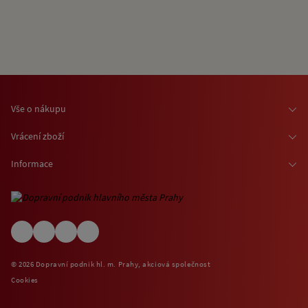
Vše o nákupu
Osobní odběr zboží
Vrácení zboží
Doprava zboží
Odstoupení od smlouvy
Informace
Možnosti platby
Reklamace
Kontaktní informace
O nákupu jízdenek a vstupenek
Ochrana osobních údajů
Obchodní podmínky
Informace o využívání cookies
(EN) Shipping abroad
Návštěvní (provozní) řády
© 2026 Dopravní podnik hl. m. Prahy, akciová společnost
Zpětný odběr elektrospotřebičů
Cookies