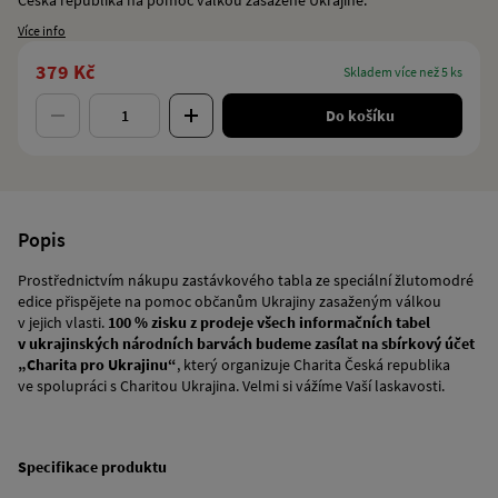
Česká republika na pomoc válkou zasažené Ukrajině.
Více info
379 Kč
skladem více než 5 ks
Do košíku
Popis
Prostřednictvím nákupu zastávkového tabla ze speciální žlutomodré
edice přispějete na pomoc občanům Ukrajiny zasaženým válkou
v jejich vlasti.
100 % zisku z prodeje všech informačních tabel
v ukrajinských národních barvách budeme zasílat na sbírkový účet
„Charita pro Ukrajinu“
, který organizuje Charita Česká republika
ve spolupráci s Charitou Ukrajina. Velmi si vážíme Vaší laskavosti.
Specifikace produktu