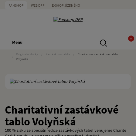
FANSHOP
WEB DPP
E-SHOP JÍZDNÉHO
0
Menu
Originální dárky
/
Zastávková tabla
/
Charitativní zastávkové tablo
/
Volyňská
Charitativní zastávkové
tablo Volyňská
100 % zisku ze speciální edice zastávkových tabel věnujeme Charitě