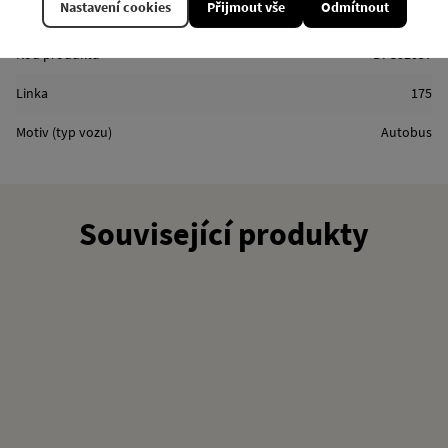
Nastavení cookies
Přijmout vše
Odmítnout
Vlastnosti
Kód produktu
DP301057
Linka
175
Motiv (typ vozu)
Autobus
Související produkty