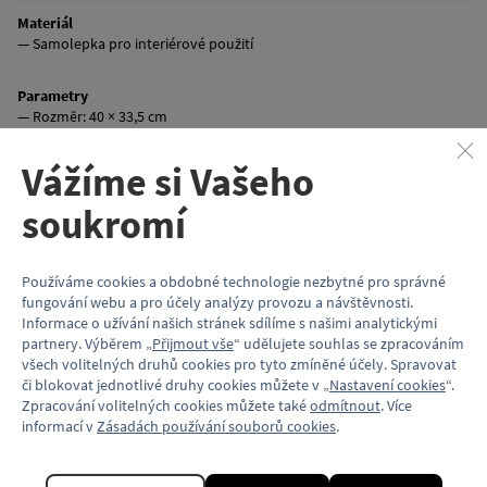
Materiál
— Samolepka pro interiérové použití
Parametry
— Rozměr: 40 × 33,5 cm
Vážíme si Vašeho
Balení
— Srolované
soukromí
Výrobce
— Tiskárna POLYGRAF, s.r.o., Bělá 100, 51101 Mírová pod Kozákovem,
Používáme cookies a obdobné technologie nezbytné pro správné
IČO 25942824
fungování webu a pro účely analýzy provozu a návštěvnosti.
Informace o užívání našich stránek sdílíme s našimi analytickými
Prodejce
partnery. Výběrem „
Přijmout vše
“ udělujete souhlas se zpracováním
— Dopravní podnik hl. m. Prahy, akciová společnost, Sokolovská
všech volitelných druhů cookies pro tyto zmíněné účely. Spravovat
42/217, Vysočany, 190 00 Praha 9, IČO 00005886
či blokovat jednotlivé druhy cookies můžete v „
Nastavení cookies
“.
Zpracování volitelných cookies můžete také
odmítnout
. Více
informací v
Zásadách používání souborů cookies
.
Více informací o charitní sbírce pro Ukrajinu naleznete zde:
Charita pro
Ukrajinu
.