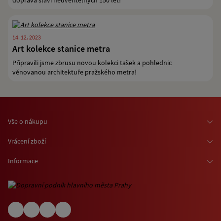
doprava slaví neuvěřitelných 150 let!
14. 12. 2023
Art kolekce stanice metra
Připravili jsme zbrusu novou kolekci tašek a pohlednic
věnovanou architektuře pražského metra!
Vše o nákupu
Osobní odběr zboží
Vrácení zboží
Doprava zboží
Odstoupení od smlouvy
Informace
Možnosti platby
Reklamace
Kontaktní informace
O nákupu jízdenek a vstupenek
Ochrana osobních údajů
Obchodní podmínky
Informace o využívání cookies
(EN) Shipping abroad