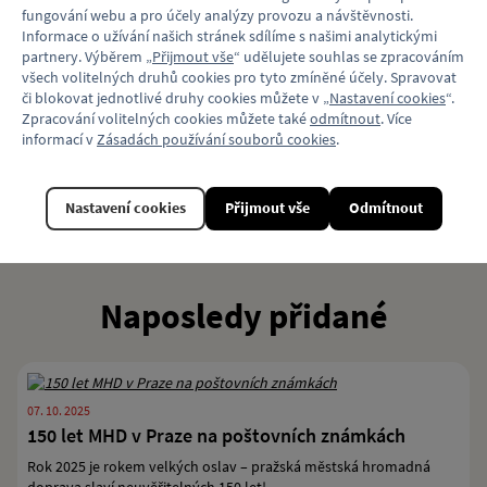
fungování webu a pro účely analýzy provozu a návštěvnosti.
A tady už můžete vybírat:
Informace o užívání našich stránek sdílíme s našimi analytickými
Kolekce Linka 22 s grafikou Karolíny Urbánkové pro Fond
partnery. Výběrem „
Přijmout vše
“ udělujete souhlas se zpracováním
ohrožených dětí
všech volitelných druhů cookies pro tyto zmíněné účely. Spravovat
či blokovat jednotlivé druhy cookies můžete v „
Nastavení cookies
“.
Zpracování volitelných cookies můžete také
odmítnout
. Více
Nově u nás najdete také
poslední kusy kolekce Transport od Janka
informací v
Zásadách používání souborů cookies
.
Rubeše
za původní ceny!
Nastavení cookies
Přijmout vše
Odmítnout
Naposledy přidané
07. 10. 2025
150 let MHD v Praze na poštovních známkách
Rok 2025 je rokem velkých oslav – pražská městská hromadná