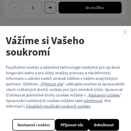
Do košíku
Vážíme si Vašeho
Popis
soukromí
Čtvrtá série volných listů určených k vložení do šanonu druhého dílu
encyklopedie MHD je věnována přehledu všech typů vozidel tramvají.
Používáme cookies a obdobné technologie nezbytné pro správné
Vydal: Dopravní podnik hl. m. Prahy
fungování webu a pro účely analýzy provozu a návštěvnosti.
Vydáno: 2017
Informace o užívání našich stránek sdílíme s našimi analytickými
Počet stran: 280
partnery. Výběrem „
Přijmout vše
“ udělujete souhlas se zpracováním
Vazba knihy: volné listy
všech volitelných druhů cookies pro tyto zmíněné účely. Spravovat
Formát: A4
či blokovat jednotlivé druhy cookies můžete v „
Nastavení cookies
“.
Balení: fólie
Zpracování volitelných cookies můžete také
odmítnout
. Více
Vlastnosti
informací v
Zásadách používání souborů cookies
.
Kód produktu
DP300714
Nastavení cookies
Přijmout vše
Odmítnout
Formát
A4