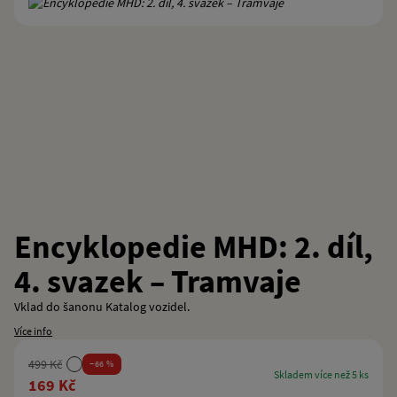
Encyklopedie MHD: 2. díl,
4. svazek – Tramvaje
Vklad do šanonu Katalog vozidel.
Více info
499 Kč
−66 %
skladem více než 5 ks
169 Kč