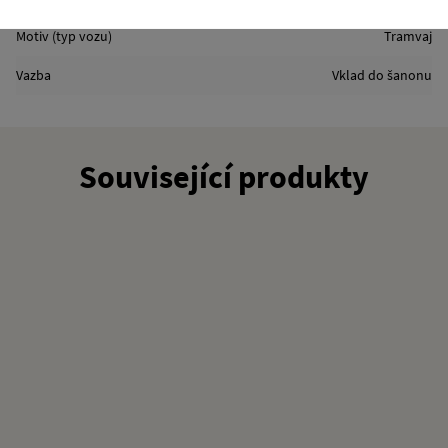
Motiv (typ vozu)
Tramvaj
Vazba
Vklad do šanonu
Související produkty