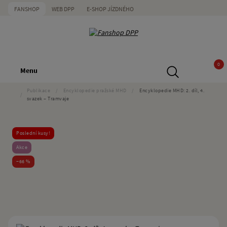
FANSHOP
WEB DPP
E-SHOP JÍZDNÉHO
0
Menu
Publikace
/
Encyklopedie pražské MHD
/
Encyklopedie MHD: 2. díl, 4.
/
svazek – Tramvaje
Poslední kusy!
Akce
−66 %