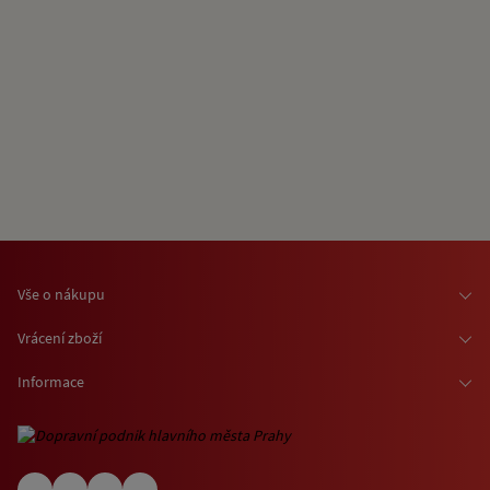
Vše o nákupu
Osobní odběr zboží
Vrácení zboží
Doprava zboží
Odstoupení od smlouvy
Informace
Možnosti platby
Reklamace
Kontaktní informace
O nákupu jízdenek a vstupenek
Ochrana osobních údajů
Obchodní podmínky
Informace o využívání cookies