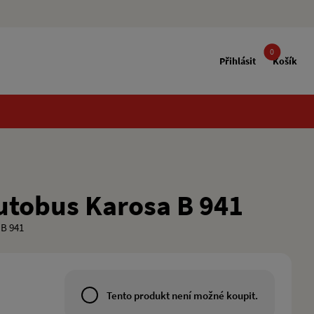
0
Přihlásit
Košík
utobus Karosa B 941
 B 941
Tento produkt není možné koupit.