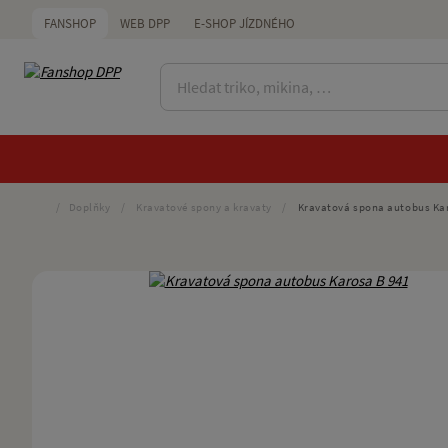
FANSHOP
WEB DPP
E-SHOP JÍZDNÉHO
/
Doplňky
/
Kravatové spony a kravaty
/
Kravatová spona autobus Kar