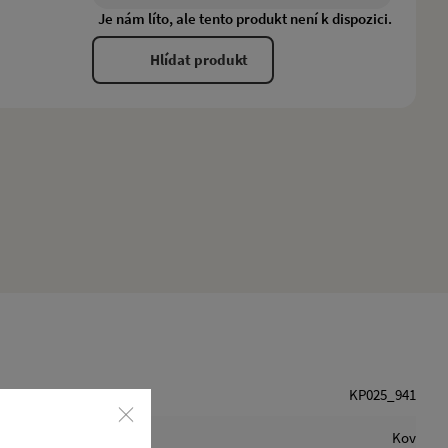
Je nám líto, ale tento produkt není k dispozici.
Hlídat produkt
KP025_941
Kov