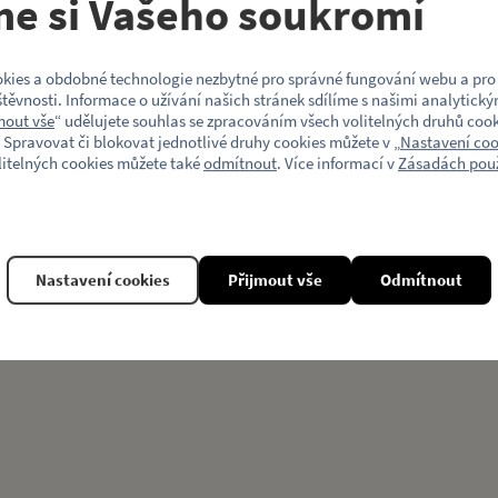
me si Vašeho soukromí
Model vozu
kies a obdobné technologie nezbytné pro správné fungování webu a pro 
Motiv (typ vozu)
těvnosti. Informace o užívání našich stránek sdílíme s našimi analytický
mout vše
“ udělujete souhlas se zpracováním všech volitelných druhů cook
 Spravovat či blokovat jednotlivé druhy cookies můžete v „
Nastavení coo
litelných cookies můžete také
odmítnout
. Více informací v
Zásadách použ
Související produkty
Nastavení cookies
Přijmout vše
Odmítnout