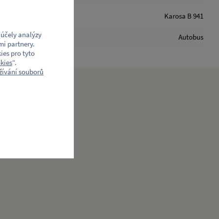
Karosa B 941
účely analýzy
Autobus
mi partnery.
ies pro tyto
kies
“.
ívání souborů