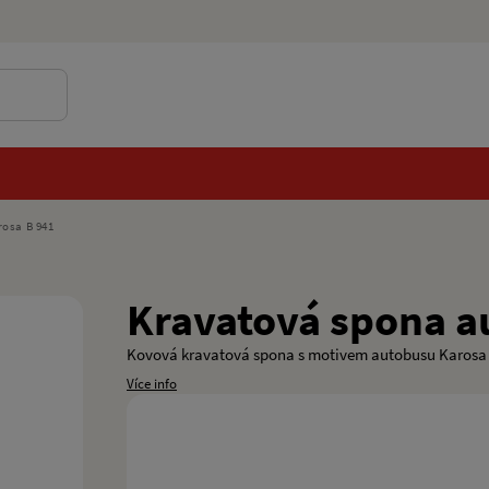
osa B 941
Kravatová spona a
Kovová kravatová spona s motivem autobusu Karosa
Více info