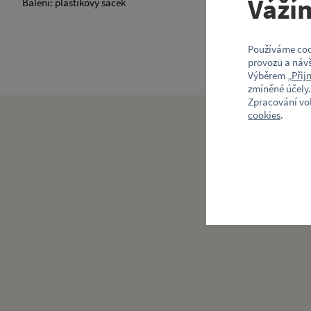
Váží
Balení: plastikový sáček
Používáme coo
provozu a návš
Výběrem „
Přij
zmíněné účely.
Zpracování vo
cookies
.