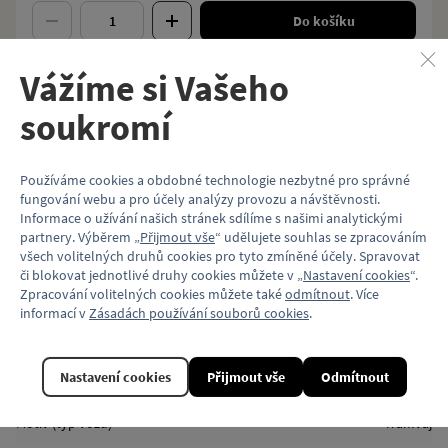
Do košíku
Vážíme si Vašeho
soukromí
Popis
Velikost spony: 50×27 mm
Používáme cookies a obdobné technologie nezbytné pro správné
Mechanismus upevnění: vlnovka
fungování webu a pro účely analýzy provozu a návštěvnosti.
​Materiál: kov
Informace o užívání našich stránek sdílíme s našimi analytickými
Balení: plastikový sáček
partnery. Výběrem „
Přijmout vše
“ udělujete souhlas se zpracováním
všech volitelných druhů cookies pro tyto zmíněné účely. Spravovat
Vlastnosti
či blokovat jednotlivé druhy cookies můžete v „
Nastavení cookies
“.
Zpracování volitelných cookies můžete také
odmítnout
. Více
Kód produktu
KP025_RT6C
informací v
Zásadách používání souborů cookies
.
Materiál
Kov
Nastavení cookies
Přijmout vše
Odmítnout
Model vozu
ČKD Tatra RT6N1
Motiv (typ vozu)
Tramvaj