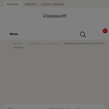
FANSHOP
WEB DPP
E-SHOP JÍZDNÉHO
0
Menu
Doplňky
/
Kravatové spony a kravaty
/
Kravatová spona tramvaj ČKD RT6N1
/
(červená)