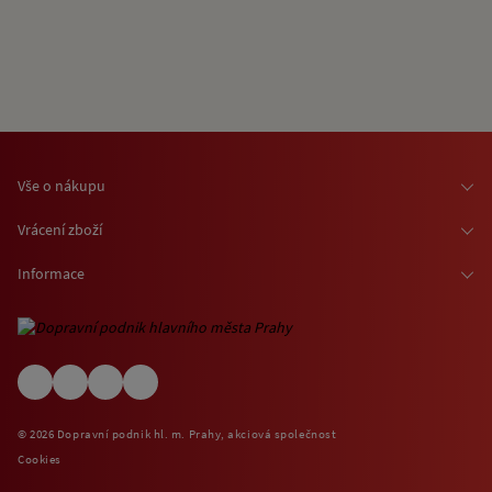
Vše o nákupu
Osobní odběr zboží
Vrácení zboží
Doprava zboží
Odstoupení od smlouvy
Informace
Možnosti platby
Reklamace
Kontaktní informace
O nákupu jízdenek a vstupenek
Ochrana osobních údajů
Obchodní podmínky
Informace o využívání cookies
(EN) Shipping abroad
Návštěvní (provozní) řády
© 2026 Dopravní podnik hl. m. Prahy, akciová společnost
Zpětný odběr elektrospotřebičů
Cookies