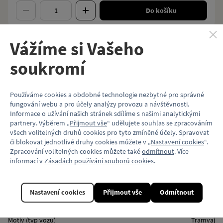
Do košíku
Vážíme si Vašeho
soukromí
Popis
Velikost spony: 50×27 mm
Mechanismus upevnění: klips
Používáme cookies a obdobné technologie nezbytné pro správné
​Materiál: kov
fungování webu a pro účely analýzy provozu a návštěvnosti.
Balení: plastikový sáček
Informace o užívání našich stránek sdílíme s našimi analytickými
Různé varianty čelních orientací.
partnery. Výběrem „
Přijmout vše
“ udělujete souhlas se zpracováním
všech volitelných druhů cookies pro tyto zmíněné účely. Spravovat
Vlastnosti
či blokovat jednotlivé druhy cookies můžete v „
Nastavení cookies
“.
Zpracování volitelných cookies můžete také
odmítnout
. Více
informací v
Zásadách používání souborů cookies
.
Kód produktu
KP025_15T
Materiál
Kov
Nastavení cookies
Přijmout vše
Odmítnout
Model vozu
Škoda 15T
Motiv (typ vozu)
Tramvaj