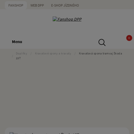
FANSHOP
WEB DPP
E-SHOP JÍZDNÉHO
0
Menu
Doplňky
/
Kravatové spony a kravaty
/
Kravatová spona tramvaj Škoda
/
15T