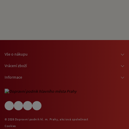
Vše o nákupu
Osobní odběr zboží
Vrácení zboží
Doprava zboží
Odstoupení od smlouvy
Informace
Možnosti platby
Reklamace
Kontaktní informace
O nákupu jízdenek a vstupenek
Ochrana osobních údajů
Obchodní podmínky
Informace o využívání cookies
(EN) Shipping abroad
Návštěvní (provozní) řády
© 2026 Dopravní podnik hl. m. Prahy, akciová společnost
Zpětný odběr elektrospotřebičů
Cookies