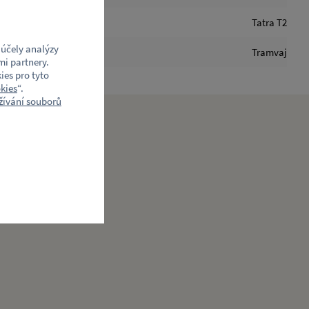
Tatra T2
účely analýzy
Tramvaj
mi partnery.
ies pro tyto
kies
“.
ívání souborů