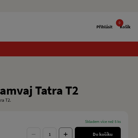
0
Přihlásit
Košík
amvaj Tatra T2
ra T2.
skladem více než 5 ks
Do košíku