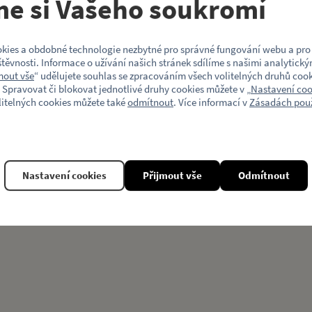
me si Vašeho soukromí
Model vozu
kies a obdobné technologie nezbytné pro správné fungování webu a pro 
Motiv (typ vozu)
těvnosti. Informace o užívání našich stránek sdílíme s našimi analytický
mout vše
“ udělujete souhlas se zpracováním všech volitelných druhů cook
 Spravovat či blokovat jednotlivé druhy cookies můžete v „
Nastavení coo
litelných cookies můžete také
odmítnout
. Více informací v
Zásadách použ
Související produkty
Nastavení cookies
Přijmout vše
Odmítnout