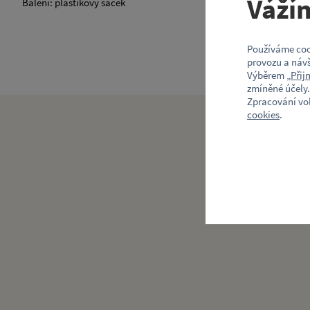
Váží
Balení: plastikový sáček
Používáme coo
provozu a návš
Výběrem „
Přij
zmíněné účely.
Zpracování vo
cookies
.