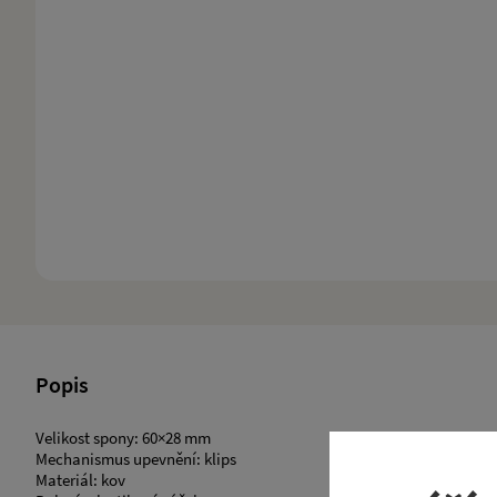
Popis
Velikost spony: 60×28 mm
Mechanismus upevnění: klips
​Materiál: kov