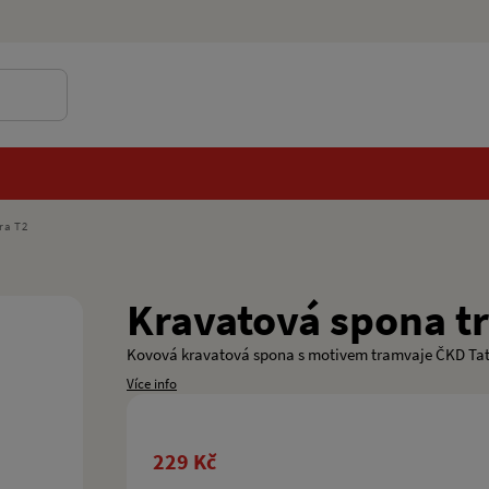
ra T2
Kravatová spona tr
Kovová kravatová spona s motivem tramvaje ČKD Tat
Více info
229 Kč