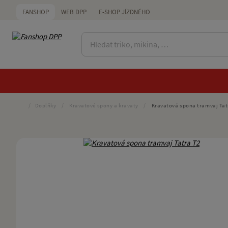
FANSHOP
WEB DPP
E-SHOP JÍZDNÉHO
/
Doplňky
/
Kravatové spony a kravaty
/
Kravatová spona tramvaj Tat