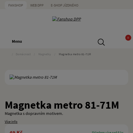
FANSHOP
WEB DPP
E-SHOP JÍZDNÉHO
0
Menu
/
Domácnost
/
Magnetky
/
Magnetka metro 81-71M
Magnetka metro 81-71M
Magnetka s dopravním motivem.
Více info
49 Kč
skladem více než 5 ks