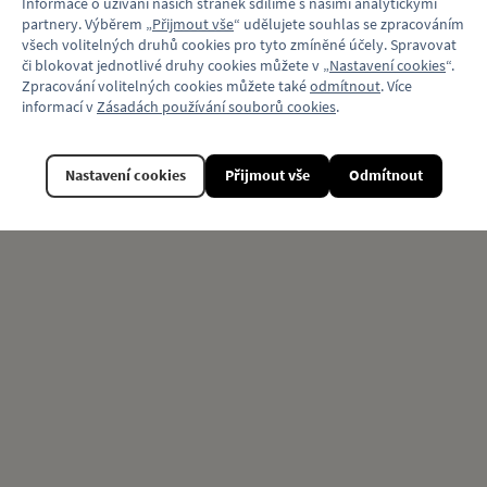
Informace o užívání našich stránek sdílíme s našimi analytickými
partnery. Výběrem „
Přijmout vše
“ udělujete souhlas se zpracováním
všech volitelných druhů cookies pro tyto zmíněné účely. Spravovat
či blokovat jednotlivé druhy cookies můžete v „
Nastavení cookies
“.
Zpracování volitelných cookies můžete také
odmítnout
. Více
Související produkty
informací v
Zásadách používání souborů cookies
.
Nastavení cookies
Přijmout vše
Odmítnout