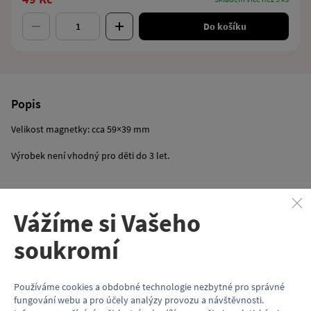
Do košíku
Popis
Velikost magnetky: cca 59×39 mm
​Výrobek není vhodný pro děti do 3 let.
Vlastnosti
Vážíme si Vašeho
Kód produktu
KP130_81M
soukromí
Model vozu
81-71
Motiv (typ vozu)
Metro
Používáme cookies a obdobné technologie nezbytné pro správné
fungování webu a pro účely analýzy provozu a návštěvnosti.
Věk
3+