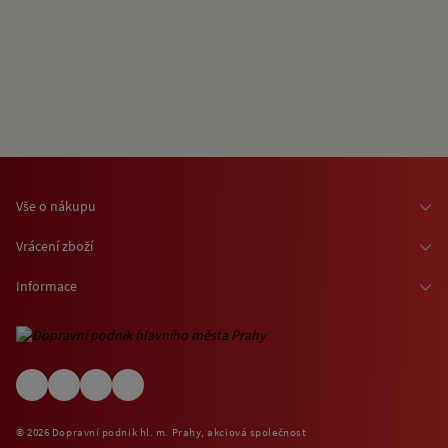
Vše o nákupu
Osobní odběr zboží
Vrácení zboží
Doprava zboží
Odstoupení od smlouvy
Informace
Možnosti platby
Reklamace
Kontaktní informace
O nákupu jízdenek a vstupenek
Ochrana osobních údajů
Obchodní podmínky
Informace o využívání cookies
(EN) Shipping abroad
Návštěvní (provozní) řády
© 2026 Dopravní podnik hl. m. Prahy, akciová společnost
Zpětný odběr elektrospotřebičů