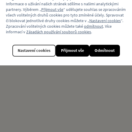
Věk
3+
Informace o užívání našich stránek sdílíme s našimi analytickými
partnery. Výběrem „
Přijmout vše
“ udělujete souhlas se zpracováním
všech volitelných druhů cookies pro tyto zmíněné účely. Spravovat
či blokovat jednotlivé druhy cookies můžete v „
Nastavení cookies
“.
Zpracování volitelných cookies můžete také
odmítnout
. Více
Související produkty
informací v
Zásadách používání souborů cookies
.
Nastavení cookies
Přijmout vše
Odmítnout