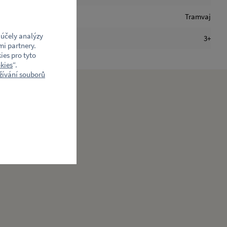
Tramvaj
účely analýzy
3+
mi partnery.
ies pro tyto
kies
“.
ívání souborů