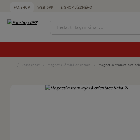
FANSHOP
WEB DPP
E-SHOP JÍZDNÉHO
/
Domácnost
/
Magnetické mini-orientace
/
Magnetka tramvajová orie