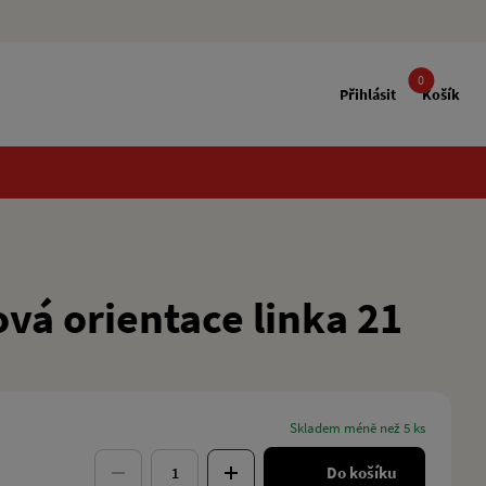
0
Přihlásit
Košík
vá orientace linka 21
skladem méně než 5 ks
Do košíku