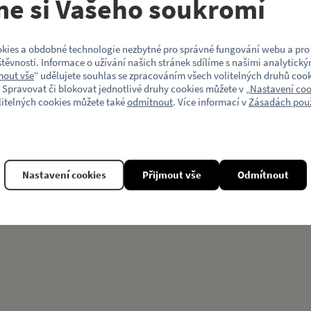
me si Vašeho soukromí
Motiv (typ vozu)
kies a obdobné technologie nezbytné pro správné fungování webu a pro 
Věk
těvnosti. Informace o užívání našich stránek sdílíme s našimi analytický
mout vše
“ udělujete souhlas se zpracováním všech volitelných druhů cook
 Spravovat či blokovat jednotlivé druhy cookies můžete v „
Nastavení coo
litelných cookies můžete také
odmítnout
. Více informací v
Zásadách použ
Související produkty
Nastavení cookies
Přijmout vše
Odmítnout