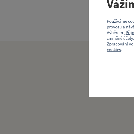
Váží
Používáme coo
provozu a návš
Výběrem „
Přij
zmíněné účely.
Zpracování vo
cookies
.