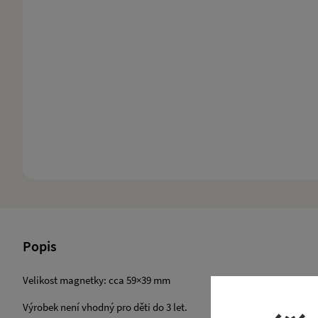
Popis
Velikost magnetky: cca 59×39 mm
​Výrobek není vhodný pro děti do 3 let.