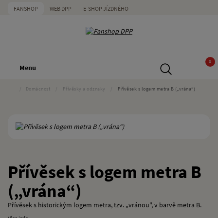
FANSHOP
WEB DPP
E-SHOP JÍZDNÉHO
0
Menu
/
Domácnost
/
Přívěsky a odznaky
/
Přívěsek s logem metra B („vrána“)
Přívěsek s logem metra B
(„vrána“)
Přívěsek s historickým logem metra, tzv. „vránou", v barvě metra B.