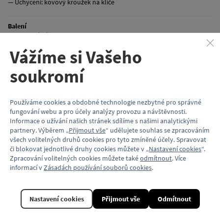
— Uchycení: kovový kroužek na klíče
Balení
— Plastový sáček
Vážíme si Vašeho
Výrobce
— MONT GROUP s.r.o., Kostice č.p. 719, 69152 Kostice, IČO 25507559
soukromí
Bezpečnostní upozornění
— Není vhodné pro děti do 3 let.
Používáme cookies a obdobné technologie nezbytné pro správné
fungování webu a pro účely analýzy provozu a návštěvnosti.
Informace o užívání našich stránek sdílíme s našimi analytickými
partnery. Výběrem „
Přijmout vše
“ udělujete souhlas se zpracováním
Vlastnosti
všech volitelných druhů cookies pro tyto zmíněné účely. Spravovat
či blokovat jednotlivé druhy cookies můžete v „
Nastavení cookies
“.
Zpracování volitelných cookies můžete také
odmítnout
. Více
Kód produktu
DP300472_B
informací v
Zásadách používání souborů cookies
.
Linka
B
Materiál
Plast
Nastavení cookies
Přijmout vše
Odmítnout
Motiv (typ vozu)
Metro