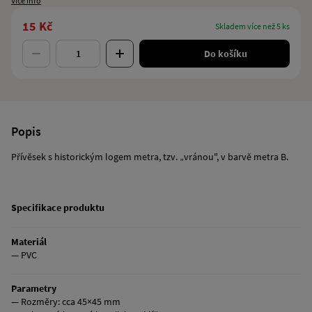
Více info
15 Kč
skladem více než 5 ks
Do košíku
Popis
Přívěsek s historickým logem metra, tzv. „vránou", v barvě metra B.
Specifikace produktu
Materiál
— PVC
Parametry
— Rozměry: cca 45×45 mm