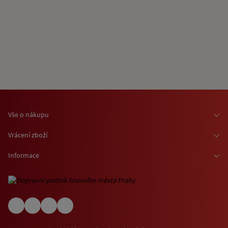
Vše o nákupu
Osobní odběr zboží
Vrácení zboží
Doprava zboží
Odstoupení od smlouvy
Informace
Možnosti platby
Reklamace
Kontaktní informace
O nákupu jízdenek a vstupenek
Ochrana osobních údajů
Obchodní podmínky
Informace o využívání cookies
(EN) Shipping abroad
Návštěvní (provozní) řády