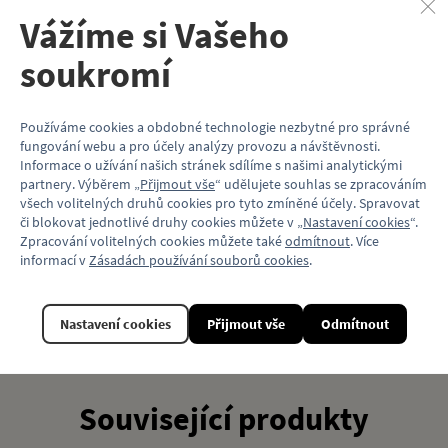
Do košíku
Vážíme si Vašeho
soukromí
Popis
Používáme cookies a obdobné technologie nezbytné pro správné
fungování webu a pro účely analýzy provozu a návštěvnosti.
13 pohlednic s pečlivě vybranými motivy na kvalitním papíře, včetně
Informace o užívání našich stránek sdílíme s našimi analytickými
obalu. Každá pohlednice obsahuje popisek s typem vozidla
partnery. Výběrem „
Přijmout vše
“ udělujete souhlas se zpracováním
a umístěním, texty jsou v češtině a angličtině.
všech volitelných druhů cookies pro tyto zmíněné účely. Spravovat
či blokovat jednotlivé druhy cookies můžete v „
Nastavení cookies
“.
Autor fotografií: Petr Hejna
Zpracování volitelných cookies můžete také
odmítnout
. Více
informací v
Zásadách používání souborů cookies
.
Vlastnosti
Kód produktu
DP301015
Nastavení cookies
Přijmout vše
Odmítnout
Související produkty