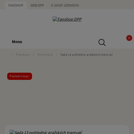
FANSHOP
WEB DPP
E-SHOP JÍZDNÉHO
0
Menu
/
Publikace
/
Pohlednice
/
Sada 13 pohlednic pražských tramvají
Poslední kusy!