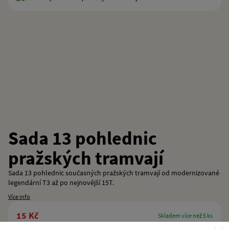
Sada 13 pohlednic
pražských tramvají
Sada 13 pohlednic současných pražských tramvají od modernizované
legendární T3 až po nejnovější 15T.
Více info
15 Kč
skladem více než 5 ks